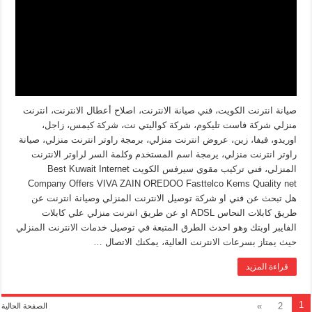
صيانة انترنت الكويت، فني صيانة الانترنت، اصلاح أعطال الانترنت، انترنت
منزلي شركة فاست تليكوم، شركة كواليتي نت، شركة كيمس، زاجل،
اوريدو، فيفا، زين، عروض انترنت منزلي، برمجة راوتر انترنت منزلي، صيانة
راوتر انترنت منزلي، يرمجة اسم المستخدم وكلمة السر لراوتر الانترنت
المنزلي، فني تركيب مقوي سيرفس الكويت Best Kuwait Internet
Company Offers VIVA ZAIN OREDOO Fasttelco Kems Quality net
هل تبحث عن فني او شركة توصيل الانترنت المنزلي وصيانة انترنت عن
طريق كابلات النحاس ADSL او عن طريق انترنت منزلي علي كابلات
الفايبر اوبتك وهو احدث الطرق المتبعة في توصيل خدمات الانترنت المنزلي
حيث يمتاز بسرعات الانترنت العالية، يمكنك الاتصال …
قراءة المزيد
1
»
2
الصفحة الحالية