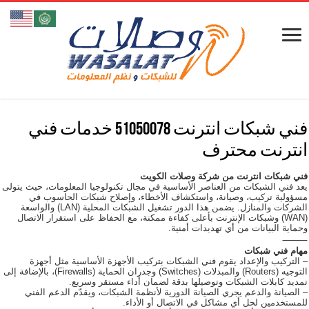
فني شبكات انترنت 51050078 خدمات فني
انترنت محترف
فني شبكات انترنت من شركة وصلات الكويت
يعد فني الشبكات من العناصر الأساسية في مجال تكنولوجيا المعلومات، حيث يتولى
مسؤولية تركيب، وصيانة، واستكشاف الأخطاء، وإصلاح شبكات الحاسوب في
الشركات والمنازل. يضمن هذا الدور تشغيل الشبكات المحلية (LAN) والواسعة
(WAN) وشبكات الإنترنت بأعلى كفاءة ممكنة، مع الحفاظ على استقرار الاتصال
وحماية البيانات من أي تهديدات أمنية.
⸻
مهام فني شبكات
– التركيب والإعداد يقوم فني الشبكات بتركيب الأجهزة الأساسية مثل أجهزة
التوجيه (Routers) والمبدلات (Switches) وجدران الحماية (Firewalls)، بالإضافة إلى
تمديد كابلات الشبكات وتوصيلها بدقة لضمان أداء مستقر وسريع.
– الصيانة والدعم يجري الصيانة الدورية لأنظمة الشبكات، ويقدّم الدعم الفني
للمستخدمين لحل أي مشاكل في الاتصال أو الأداء.