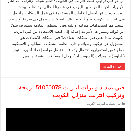
من هو فني تركيب شبكة انترنت في الكويت؟ تعتبر شبكة الإنترنت أحد أهم
الأولويات لحياة المواطنين اليومية في عصرنا الحالي، ودائمًا ما يبحث
المستخدمين عن أفضل الخامات المستخدمة في عمل الشبكات، وافضل
فني انترنت الكويت، سواءًا كانت تلك الشبكات ستعمل في شركة أو سيتم
استخدامها استخدامات منزلية، وعليه وفي السطور القادمة سنتعرف سويًا
عن فوائد ومميزات الأنترنت إضافة إلى كيفية الاستفادة من فني انترنت
الكويت. ماذا يعني فني شبكات اتصالات؟ فني شبكات الاتصالات هو
المسؤول عن تركيب وصيانة وإدارة أنظمة الشبكات السلكية واللاسلكية،
مما يضمن استمرارية الاتصال وكفاءته. تشمل مهامه إعداد أجهزة التوجيه
(الراوتر) والمبدلات (السويتشات)، وحل المشكلات التقنية، وتأمين …
قراءة المزيد
فني تمديد وايرات انترنت 51050078 برمجة
وتركيب انترنت منزلي الكويت
فني شبكات انترنت الكويت