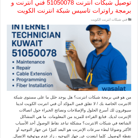
توصيل شبكات انترنت 51050078 فني انترنت و
برمجة راوترات تاسيس شبكة انترنت الكويت
فني شبكات انترنت الكويت
من هو فني برمجة شبكات انترنت؟ هل يوجد خلل ما على مستوى شبكة
الانترنت الخاصة بك / لا تقلق فمن المؤكد أن فني انترنت الكويت لدينا
سيوفرون لك أسرع الحلول والإصلاحات ونصائح الخبراء حول اتصالات
الإنترنت لديك. فتابع القراءة للمزيد من المعلومات. ما هي المشاكل
الشائعة في شبكات الانترنت؟ مشكلة تباعد نقاط الوصول أحد الأسباب
الأكثر وضوحًا لبطء سرعات الإنترنت هو البعد كثيرًا عن جهاز التوجيه أو
نقطة الوصول. كلما ابتعدت عن جهاز التوجيه ، زاد عدم موثوقية الاتصال.