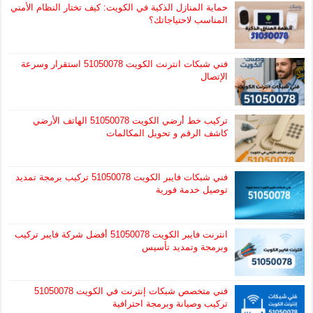
حماية المنازل الذكية في الكويت: كيف تختار النظام الأمني
المناسب لاحتياجاتك؟
فني شبكات انترنت الكويت 51050078 استقرار وسرعة
الإتصال
تركيب خط أرضي الكويت 51050078 الهاتف الأرضي
كاشف الرقم و تحويل المكالمات
فني شبكات فايبر الكويت 51050078 تركيب برمجة تمديد
توصيل خدمة فورية
انترنت فايبر الكويت 51050078 أفضل شركة فايبر تركيب
وبرمجة وتمديد تأسيس
فني متخصص شبكات إنترنت في الكويت 51050078
تركيب وصيانة وبرمجة احترافية