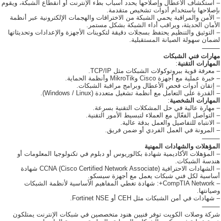
– استكشاف الأعطال وإصلاحها يحدد أسباب بطء الإنترنت أو انقطاع الشبكة، ويقوم
بإصلاحها باستخدام أدوات تشخيص متقدمة.
– الأمن والمراقبة يحمي الشبكة من الاختراقات والهجمات الإلكترونية عبر أنظمة
الأمان الحديثة، ويراقب أداء الشبكة بشكل مستمر.
– التوثيق والتنظيم يحتفظ بسجلات دقيقة لتكوينات الأجهزة والإعدادات وتحديثاتها
لضمان سهولة الصيانة المستقبلية.
⸻
مهارات فني الشبكات
المهارات التقنية
:
– معرفة قوية ببروتوكولات الشبكات مثل TCP/IP.
– خبرة عملية مع أجهزة Cisco وMikroTik وأنظمة الحماية.
– إتقان أدوات فحص الأعطال وبرامج مراقبة الشبكات.
– القدرة على التعامل مع أنظمة تشغيل متعددة (Windows / Linux).
المهارات الشخصية
:
– مهارة عالية في حل المشكلات التقنية بسرعة.
– التواصل الفعّال مع العملاء لتبسيط الأمور التقنية.
– الانتباه للتفاصيل والعمل بدقة عالية.
– المرونة في العمل الفردي أو ضمن فريق.
⸻
المؤهلات والشهادات المهنية
– المؤهلات الأكاديمية شهادة بكالوريوس أو دبلوم في تكنولوجيا المعلومات أو
هندسة الشبكات.
– الشهادات الاحترافية CCNA (Cisco Certified Network Associate) شهادة
أساسية لكل فني شبكات يعمل مع أجهزة سيسكو.
– CompTIA Network+: شهادة تغطي المفاهيم الأساسية لأنظمة الشبكات
وصيانتها.
– شهادات في أمن الشبكات مثل CEH أو Fortinet NSE.
⸻
شركة وصلات الكويت توفر فنيين هنود متخصصين في شبكات الإنترنت يمتلكون