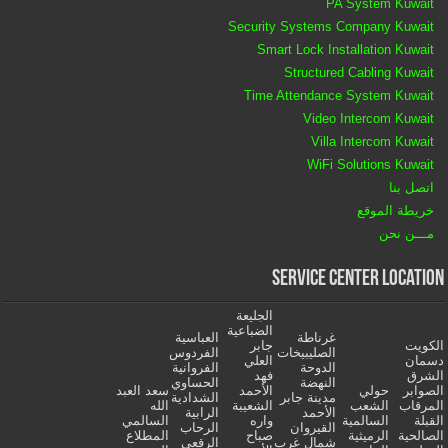
PA System Kuwait
Security Systems Company Kuwait
Smart Lock Installation Kuwait
Structured Cabling Kuwait
Time Attendance System Kuwait
Video Intercom Kuwait
Villa Intercom Kuwait
WiFi Solutions Kuwait
اتصل بنا
خريطة الموقع
مـــن نحن
Service Center Location
الجليعة
الضباعية
غرناطة
العباسية
الكويت
جابر
الصليبيخات
الفردوس
دسمان
العلي
الدوحة
الفروانية
الشرق
فهد
النهضة
الحساوي
الصوابر
حولي
الأحمد
سعد العبد
مدينة جابر
الشدادية
المرقاب
الشعب
الشعيبة
الله
الأحمد
الرابية
القبلة
السالمية
واره
السالمي
القيروان
الرحاب
الصالحية
الرميثية
صباح
المطلاع
شمال غرب
الرقعي