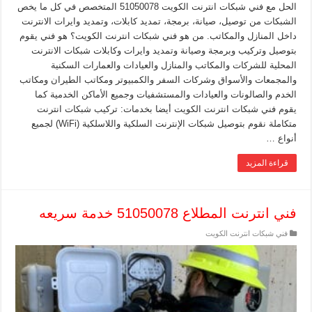
الحل مع فني شبكات انترنت الكويت 51050078 المتخصص في كل ما يخص
الشبكات من توصيل، صيانة، برمجة، تمديد كابلات، وتمديد وايرات الانترنت
داخل المنازل والمكاتب. من هو فني شبكات انترنت الكويت؟ هو فني يقوم
بتوصيل وتركيب وبرمجة وصيانة وتمديد وايرات وكابلات شبكات الانترنت
المحلية للشركات والمكاتب والمنازل والعيادات والعمارات السكنية
والمجمعات والأسواق وشركات السفر والكمبيوتر ومكاتب الطيران ومكاتب
الخدم والصالونات والعيادات والمستشفيات وجميع الأماكن الخدمية كما
يقوم فني شبكات انترنت الكويت أيضا بخدمات: تركيب شبكات انترنت
متكاملة نقوم بتوصيل شبكات الإنترنت السلكية واللاسلكية (WiFi) لجميع
أنواع …
قراءة المزيد
فني انترنت المطلاع 51050078 خدمة سريعه
فني شبكات انترنت الكويت