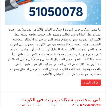
ما معنى شبكات فايبر انترنت؟ شبكات الفايبر (الألياف الضوئية) هي أحدث
تقنيات نقل البيانات في العالم، وتعتمد على خيوط زجاجية دقيقة تنقل
الإشارات الضوئية بسرعة تفوق مئات المرات سرعة الأسلاك النحاسية
التقليدية. هذه التقنية تتيح للمستخدمين في الكويت الحصول على إنترنت
فائق السرعة وثابت الأداء سواء للمنازل أو الشركات أو المباني التجارية.
كيف يقدم مزود انترنت فايبر خدماته؟ مزود خدمة الإنترنت بالفايبر يبدأ
بتمديد الكابلات الضوئية من السنترال الرئيسي وصولاً إلى منازل العملاء أو
مكاتبهم. بعد ذلك يقوم الفني المختص بتركيب الراوتر الفايبر الخاص
بالخدمة وضبط الإعدادات اللازمة، ليتمكن المستخدم من الاتصال بسرعة
مستقرة، مع دعم كامل للبث المباشر، الألعاب، …
قراءة المزيد
فني متخصص شبكات إنترنت في الكويت
51050078 تركيب وصيانة وبرمجة احترافية