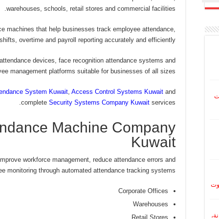
warehouses, schools, retail stores and commercial facilities.
nce machines that help businesses track employee attendance,
hifts, overtime and payroll reporting accurately and efficiently.
t attendance devices, face recognition attendance systems and
yee management platforms suitable for businesses of all sizes.
tendance System Kuwait
,
Access Control Systems Kuwait
and
ت
complete
Security Systems Company Kuwait
services.
tendance Machine Company
Kuwait
improve workforce management, reduce attendance errors and
ee monitoring through automated attendance tracking systems.
وت
Corporate Offices
Warehouses
نة،
Retail Stores