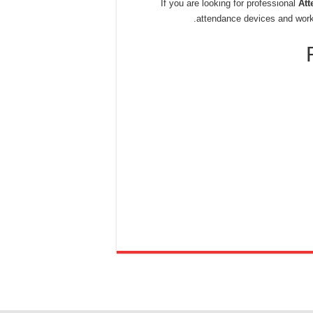
If you are looking for professional
Att
attendance devices and wor