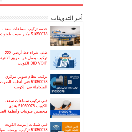
أخر التدوينات
خدمة تركيب سماعات سقف
51050078 مكبر صوت بلوتوث
طلب شراء خط أرضي 222
تركيب يعمل عن طريق الانترن
DID VOIP الكويت
تركيب نظام صوتي مركزي
51050078 فني أنظمة الصوت
المتكاملة في الكويت
فني تركيب سماعات سقف
الكويت 51050078 هندي
متخصص صوتيات وأنظمة الص
فني شبكات إنترنت الكويت
51050078 تركيب، برمجة، صيا