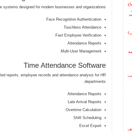
اح
ce systems designed for modern businesses and organizations.
ر
د
Face Recognition Authentication
Touchless Attendance
ت؟
Fast Employee Verification
Attendance Reports
Multi-User Management
مة
Time Attendance Software
iled reports, employee records and attendance analysis for HR
ت:
departments.
Attendance Reports
Late Arrival Reports
Overtime Calculation
Shift Scheduling
Excel Export
اشف