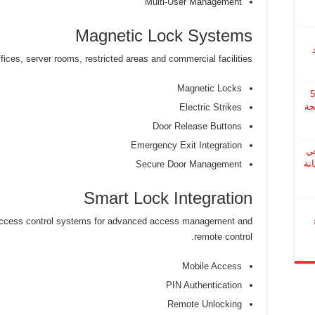
Multi-User Management
Magnetic Lock Systems
ffices, server rooms, restricted areas and commercial facilities.
Magnetic Locks
510
جة
Electric Strikes
Door Release Buttons
Emergency Exit Integration
ي
صيانة
Secure Door Management
Smart Lock Integration
h access control systems for advanced access management and
remote control.
Mobile Access
PIN Authentication
Remote Unlocking