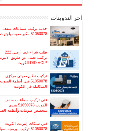
أخر التدوينات
خدمة تركيب سماعات سقف
51050078 مكبر صوت بلوتوث
طلب شراء خط أرضي 222
تركيب يعمل عن طريق الانترن
DID VOIP الكويت
تركيب نظام صوتي مركزي
51050078 فني أنظمة الصوت
المتكاملة في الكويت
فني تركيب سماعات سقف
الكويت 51050078 هندي
متخصص صوتيات وأنظمة الص
فني شبكات إنترنت الكويت
51050078 تركيب، برمجة، صيا