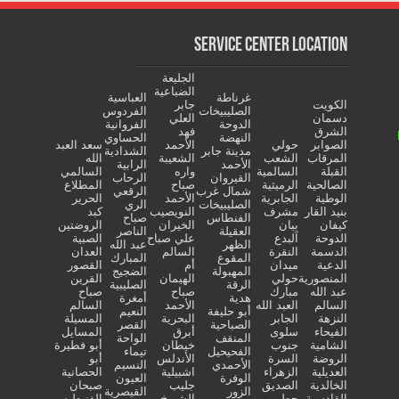
Service Center Location
الجليعة
الضباعية
غرناطة
العباسية
الكويت
جابر
الصليبيخات
الفردوس
دسمان
العلي
الدوحة
الفروانية
الشرق
فهد
النهضة
الحساوي
الصوابر
حولي
الأحمد
سعد العبد
مدينة جابر
الشدادية
المرقاب
الشعب
الشعيبة
الله
الأحمد
الرابية
القبلة
السالمية
واره
السالمي
القيروان
الرحاب
الصالحية
الرميثية
صباح
المطلاع
شمال غرب
الرقعي
الوطية
الجابرية
الأحمد
الحرير
الصليبيخات
الري
بنيد القار
مشرف
النويصيب
كبد
الفنطاس
صباح
كيفان
بيان
الخيران
الروضتين
العقيلة
الناصر
الدوحة
آلبدع
علي صباح
الصبية
الظهر
عبد الله
الدسمة
النقرة
السالم
العدان
المقوع
المبارك
الدعية
ميدان
أم
القصور
المهبولة
الضجيج
المنصورية
حولي
الهيمان
القرين
الرقة
الصليبية
عبد الله
مبارك
صباح
صباح
هدية
أمغرة
السالم
العبد الله
الأحمد
السالم
أبو حليفة
النعيم
النزهة
الجابر
البحرية
المسيلة
الصباحية
القصر
الفيحاء
سلوى
أبرق
المسايل
المنقف
الواحة
الشامية
جنوب
خيطان
أبو فطيرة
الفحيحيل
تيماء
الروضة
السرة
الأندلس
أبو
الأحمدي
النسيم
العديلية
الزهراء
اشبيلية
الحصانية
الوفرة
العيون
الخالدية
الصديق
جليب
صبحان
الزور
القيصرية
القادسية
حطين
الشيوخ
الفنيطيس