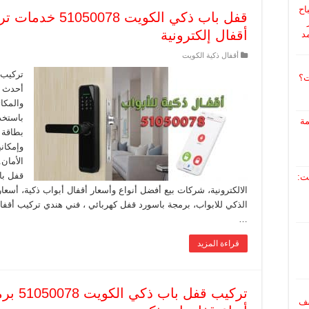
اح
قفل باب ذكي الكوي
ر
أقفال إلكترونية
د
أقفال ذكية الكويت
تركيب 
ت؟
أحدث ال
والمكا
باستخد
مة
وإمكاني
الأمان
قفل با
ت:
الالكترونية، شركات بيع أفضل أنواع وأسعار أقفال أبواب ذكية، أسعا
الذكي للابواب، برمجة باسورد قفل كهربائي ، فني هندي تركيب أقفا
…
قراءة المزيد
اشف