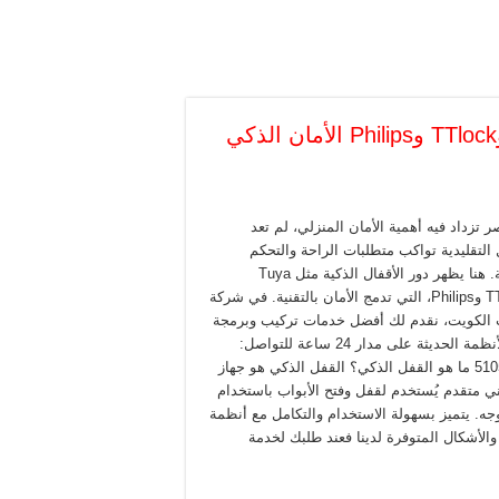
قفل ذكي الكويت 51050078 مقارنة Tuya وTTlock وPhilips الأمان الذكي
 تزداد فيه أهمية الأمان المنزلي، لم تعد
 التقليدية تواكب متطلبات الراحة والتحكم
الحديثة. هنا يظهر دور الأقفال الذكية مثل Tuya
وTTlock وPhilips، التي تدمج الأمان بالتقنية. في شركة
الكويت، نقدم لك أفضل خدمات تركيب وبرمجة
هذه الأنظمة الحديثة على مدار 24 ساعة للتواصل:
51050078 ما هو القفل الذكي؟ القفل الذكي هو جهاز
ني متقدم يُستخدم لقفل وفتح الأبواب باستخدام
جه. يتميز بسهولة الاستخدام والتكامل مع أنظمة
له عدد كبير من الأنواع والأشكال المتوفرة لدينا فعند طلبك لخدمة