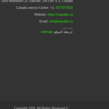
 3305 Mintwood Cir, Oakville, ON L6H 7C3, Canada
Canada service Center: +1-
4377077610
Website:
https://wasalat.ca
Email:
info@wasalat.ca
----- ----
خريطة الموقع:
sitemap
© Copyright 2026, All Rights Reserved