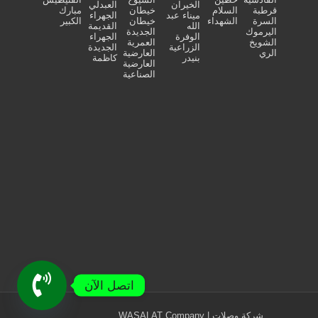
الخيران
العبدلي
قرطبة
السلام
خيطان
مبارك
ميناء عبد
الجهراء
السرة
الشهداء
خيطان
الكبير
الله
القديمة
اليرموك
الجديدة
الوفرة
الجهراء
الشويخ
العمرية
الزراعية
الجديدة
الري
العارضية
بنيدر
كاظمة
العارضية
الصناعية
اتصل الآن
شركة وصلات | WASALAT Company