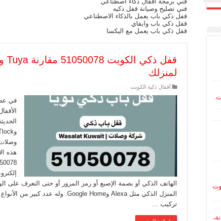
فني برمجة أقفال ذكاء اصطناعي
فني تصليح وصيانة قفل ذكيه
قفل ذكي باب يعمل بالذكاء الاصطناعي
قفل ذكي باب وايفاي
قفل ذكي باب يعمل مع اليكسا
لمنزلك
أقفال ذكية الكويت
ت
في عصر
الأقفال
وصلات 
إلكترو
الهاتف الذكي أو بصمة الإصبع أو رمز المرور أو حتى التعرف على الو
وت
المنزل الذكي مثل Alexa وGoogle Home. و
تركيب …
نة،