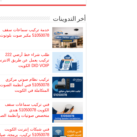
أخر التدوينات
خدمة تركيب سماعات سقف
51050078 مكبر صوت بلوتوث
طلب شراء خط أرضي 222
تركيب يعمل عن طريق الانترن
DID VOIP الكويت
تركيب نظام صوتي مركزي
51050078 فني أنظمة الصوت
المتكاملة في الكويت
فني تركيب سماعات سقف
الكويت 51050078 هندي
متخصص صوتيات وأنظمة الص
فني شبكات إنترنت الكويت
51050078 تركيب، برمجة، صيا