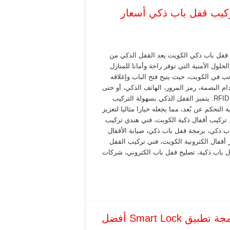
ت 51050078 خدمات تركيب قفل باب ذكي أسعار
قفل باب ذكي الكويت يعد القفل الذكي من
حلول الأمنية التي توفر راحة وأمانا للمنازل
تب في الكويت، حيث يتيح فتح الباب وإغلاقه
ام البصمة، رمز المرور، الهاتف الذكي، أو حتى
بطاقة RFID. يتميز القفل الذكي بسهولة التركيب
ة التحكم عن بُعد، مما يجعله خيارا مثاليا لتعزيز
. تركيب أقفال ذكية الكويت، فني هندي تركيب
ب ذكي، برمجة قفل باب ذكي، صيانة الأقفال
ر أقفال الكترونية الكويت، فني تركيب القفل
ل باب ذكية، تصليح قفل باب الكتروني، شركات
تركيب قفل باب ذكي الكويت 51050078 برمجة تطبيق Smart Lock أفضل