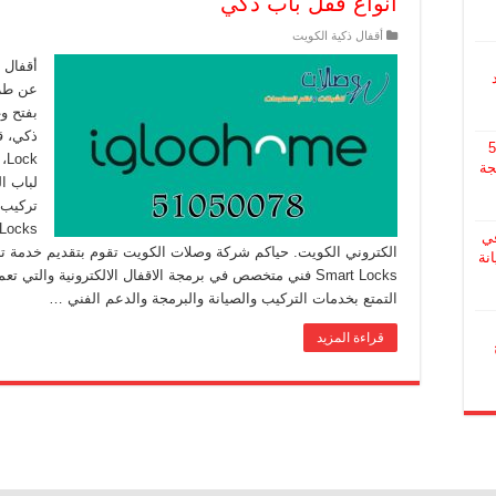
أنواع قفل باب ذكي
أقفال ذكية الكويت
أقفال 
عن طري
بفتح و
510
جة
لباب ا
تركيب 
ي
صيانة
Smart Locks فني متخصص في برمجة الاقفال الالكترونية وال
التمتع بخدمات التركيب والصيانة والبرمجة والدعم الفني …
قراءة المزيد