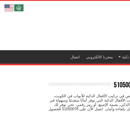
ذكية
متجرنا الالكتروني
اتصال
في تركيب الأقفال الذكية للأبواب في الكويت،
ة. نقدم تركيب الأقفال الذكية التي توفر أمانًا متقدمًا وسهولة في
الذكي، بصمة الإصبع، أو رمز رقمي. نحن نوفر لك
تركيب دقيق ومهني على يد فنيين ذوي خبرة، مما يضمن لك تركيب القفل بكفاءة وأمان. اتصل الآن على 51050078 للحصول