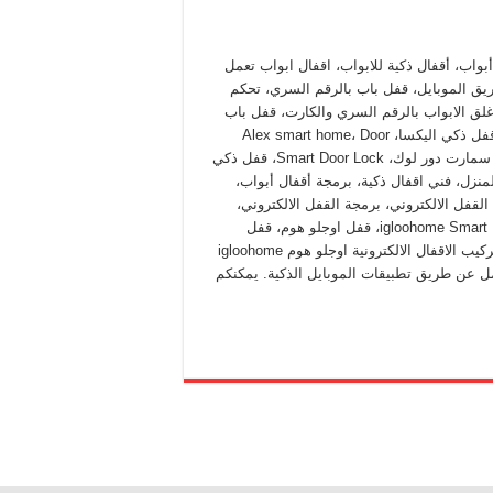
أبواب، أقفال ذكية للابواب، اقفال ابواب تعمل
ق الموبايل، قفل باب بالرقم السري، تحكم
غلق الابواب بالرقم السري والكارت، قفل باب
ذكي، قفل ذكي اليكسا، Alex smart home، Door
Lock، سمارت دور لوك، Smart Door Lock، قفل ذكي
لمنزل، فني اقفال ذكية، برمجة أقفال أبواب،
القفل الالكتروني، برمجة القفل الالكتروني،
igloohome Smart Locks، قفل اوجلو هوم، قفل
الكتروني الكويت. حياكم شركة وصلات الكويت تقوم بتقديم خدمة تركيب الاقفال الالكترونية اوجلو هوم igloohome
تي تعمل عن طريق تطبيقات الموبايل الذكية. يمكنكم