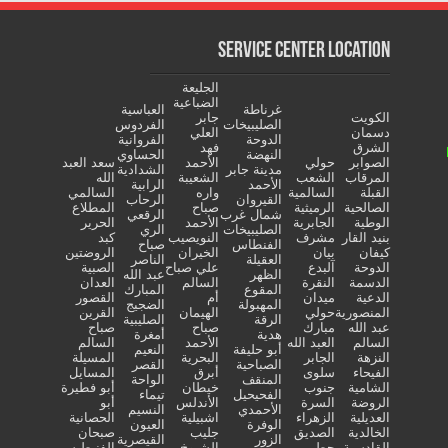
Service Center Location
الجليعة
الضباعية
غرناطة
العباسية
الكويت
جابر
الصليبيخات
الفردوس
دسمان
العلي
الدوحة
الفروانية
الشرق
فهد
النهضة
الحساوي
الصوابر
حولي
الأحمد
سعد العبد
مدينة جابر
الشدادية
المرقاب
الشعب
الشعيبة
الله
الأحمد
الرابية
القبلة
السالمية
واره
السالمي
القيروان
الرحاب
الصالحية
الرميثية
صباح
المطلاع
شمال غرب
الرقعي
الوطية
الجابرية
الأحمد
الحرير
الصليبيخات
الري
بنيد القار
مشرف
النويصيب
كبد
الفنطاس
صباح
كيفان
بيان
الخيران
الروضتين
العقيلة
الناصر
الدوحة
آلبدع
علي صباح
الصبية
الظهر
عبد الله
الدسمة
النقرة
السالم
العدان
المقوع
المبارك
الدعية
ميدان
أم
القصور
المهبولة
الضجيج
المنصورية
حولي
الهيمان
القرين
الرقة
الصليبية
عبد الله
مبارك
صباح
صباح
هدية
أمغرة
السالم
العبد الله
الأحمد
السالم
أبو حليفة
النعيم
النزهة
الجابر
البحرية
المسيلة
الصباحية
القصر
الفيحاء
سلوى
أبرق
المسايل
المنقف
الواحة
الشامية
جنوب
خيطان
أبو فطيرة
الفحيحيل
تيماء
الروضة
السرة
الأندلس
أبو
الأحمدي
النسيم
العديلية
الزهراء
اشبيلية
الحصانية
الوفرة
العيون
الخالدية
الصديق
جليب
صبحان
الزور
القيصرية
القادسية
حطين
الشيوخ
الفنيطيس