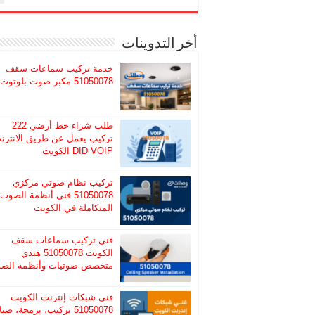
أخر التدوينات
خدمة تركيب سماعات سقف
51050078 مكبر صوت بلوتوث
طلب شراء خط أرضي 222
تركيب يعمل عن طريق الانترن
DID VOIP الكويت
تركيب نظام صوتي مركزي
51050078 فني أنظمة الصوت
المتكاملة في الكويت
فني تركيب سماعات سقف
الكويت 51050078 هندي
متخصص صوتيات وأنظمة الص
فني شبكات إنترنت الكويت
51050078 تركيب، برمجة، صيا