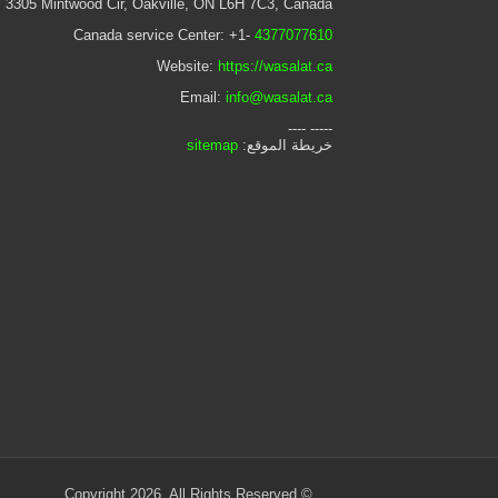
 3305 Mintwood Cir, Oakville, ON L6H 7C3, Canada
Canada service Center: +1-
4377077610
Website:
https://wasalat.ca
Email:
info@wasalat.ca
----- ----
خريطة الموقع:
sitemap
© Copyright 2026, All Rights Reserved