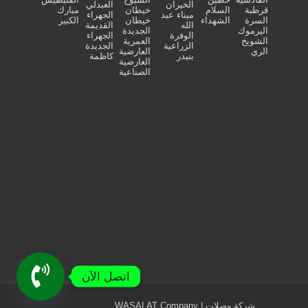
الخيران
العبدلي
قرطبة
السلام
خيطان
مبارك
ميناء عبد
الجهراء
السرة
الشهداء
خيطان
الكبير
الله
القديمة
اليرموك
الجديدة
الوفرة
الجهراء
الشويخ
العمرية
الزراعية
الجديدة
الري
العارضية
بنيدر
كاظمة
العارضية
الصناعية
اتصل الآن
شركة وصلات | WASALAT Company