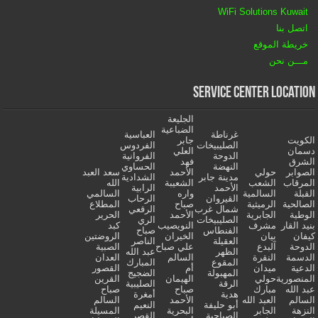
WiFi Solutions Kuwait
اتصل بنا
خريطة الموقع
مـــن نحن
Service Center Location
الجليعة
الضباعية
غرناطة
العباسية
الكويت
جابر
الصليبيخات
الفردوس
دسمان
العلي
الدوحة
الفروانية
الشرق
فهد
النهضة
الحساوي
الصوابر
حولي
الأحمد
سعد العبد
مدينة جابر
الشدادية
المرقاب
الشعب
الشعيبة
الله
الأحمد
الرابية
القبلة
السالمية
واره
السالمي
القيروان
الرحاب
الصالحية
الرميثية
صباح
المطلاع
شمال غرب
الرقعي
الوطية
الجابرية
الأحمد
الحرير
الصليبيخات
الري
بنيد القار
مشرف
النويصيب
كبد
الفنطاس
صباح
كيفان
بيان
الخيران
الروضتين
العقيلة
الناصر
الدوحة
آلبدع
علي صباح
الصبية
الظهر
عبد الله
الدسمة
النقرة
السالم
العدان
المقوع
المبارك
الدعية
ميدان
أم
القصور
المهبولة
الضجيج
المنصورية
حولي
الهيمان
القرين
الرقة
الصليبية
عبد الله
مبارك
صباح
صباح
هدية
أمغرة
السالم
العبد الله
الأحمد
السالم
أبو حليفة
النعيم
النزهة
الجابر
البحرية
المسيلة
الصباحية
القصر