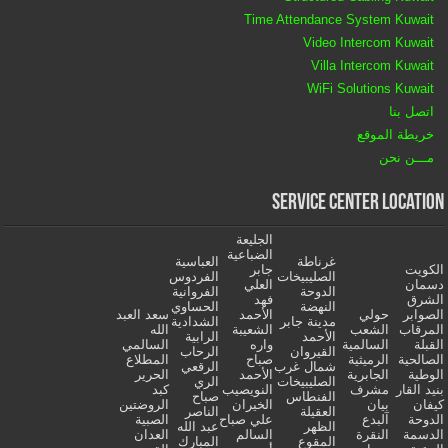
Time Attendance System Kuwait
Video Intercom Kuwait
Villa Intercom Kuwait
WiFi Solutions Kuwait
اتصل بنا
خريطة الموقع
مـــن نحن
Service Center Location
الجليعة
الضباعية
غرناطة
العباسية
الكويت
جابر
الصليبيخات
الفردوس
دسمان
العلي
الدوحة
الفروانية
الشرق
فهد
النهضة
الحساوي
الصوابر
حولي
الأحمد
سعد العبد
مدينة جابر
الشدادية
المرقاب
الشعب
الشعيبة
الله
الأحمد
الرابية
القبلة
السالمية
واره
السالمي
القيروان
الرحاب
الصالحية
الرميثية
صباح
المطلاع
شمال غرب
الرقعي
الوطية
الجابرية
الأحمد
الحرير
الصليبيخات
الري
بنيد القار
مشرف
النويصيب
كبد
الفنطاس
صباح
كيفان
بيان
الخيران
الروضتين
العقيلة
الناصر
الدوحة
آلبدع
علي صباح
الصبية
الظهر
عبد الله
الدسمة
النقرة
السالم
العدان
المقوع
المبارك