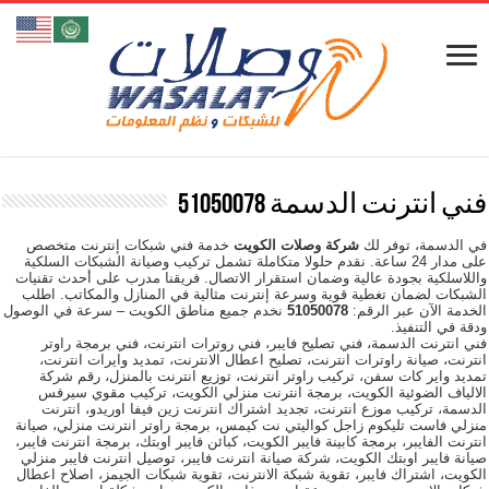
فني انترنت الدسمة 51050078
في الدسمة، توفر لك
شركة وصلات الكويت
خدمة فني شبكات إنترنت متخصص
على مدار 24 ساعة. نقدم حلولا متكاملة تشمل تركيب وصيانة الشبكات السلكية
واللاسلكية بجودة عالية وضمان استقرار الاتصال. فريقنا مدرب على أحدث تقنيات
الشبكات لضمان تغطية قوية وسرعة إنترنت مثالية في المنازل والمكاتب. اطلب
الخدمة الآن عبر الرقم:
51050078
نخدم جميع مناطق الكويت – سرعة في الوصول
ودقة في التنفيذ.
فني انترنت الدسمة، فني تصليح فايبر، فني روترات انترنت، فني برمجة راوتر
انترنت، صيانة راوترات انترنت، تصليح اعطال الانترنت، تمديد وايرات انترنت،
تمديد واير كات سفن، تركيب راوتر انترنت، توزيع انترنت بالمنزل، رقم شركة
الالياف الضوئية الكويت، برمجة انترنت منزلي الكويت، تركيب مقوي سيرفس
الدسمة، تركيب موزع انترنت، تجديد اشتراك انترنت زين فيفا اوريدو، انترنت
منزلي فاست تليكوم زاجل كواليتي نت كيمس، برمجة راوتر انترنت منزلي، صيانة
انترنت الفايبر، برمجة كابينة فايبر الكويت، كبائن فايبر اوبتك، برمجة انترنت فايبر،
صيانة فايبر اوبتك الكويت، شركة صيانة انترنت فايبر، توصيل انترنت فايبر منزلي
الكويت، اشتراك فايبر، تقوية شبكة الانترنت، تقوية شبكات الجيمز، اصلاح اعطال