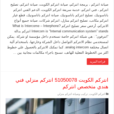
صيانة انتركم ، برمجة انتركم، صيانة انتركم الكويت، صيانة انتركم، تصليح
انتركم ، فني انتركم، خدمة سريعة انتركم الكويت، الدعم الفني انتركم
باناسونيك، تصليح انتركم باناسونيك، صيانة انتركم باناسونيك، قطع غيار
انتركم مكاتب، تصليح انتركم منازل، انتركم شركات، صيانة جميع أنواع
الانتركم، أرخص سعر تصليح انتركم What is Intercome – Interphone?
Intercom is “Internal communication system” stands انتركم بدالة
“انترفون” : هي شبكة انتركم خاصة تستخدم داخل مؤسسة او شركة. يمكن
لمستخدمي نظام الانتركم التواصل داخل الشركة وخارجها، باستخدام آلية
اتصال مختلفة analog intercom. كما تمكنك الانتركم بالحصول علي خطوط
اكثر من الخطوط الفعلية للهاتف، تسمح باجراء مكالمات مجانية بين …
قراءة المزيد
انتركم الكويت 51050078 انتركم منزلي فني
هندي متخصص انتركم
انتركم الكويت
,
تركيب وصيانة انتركم منزلي