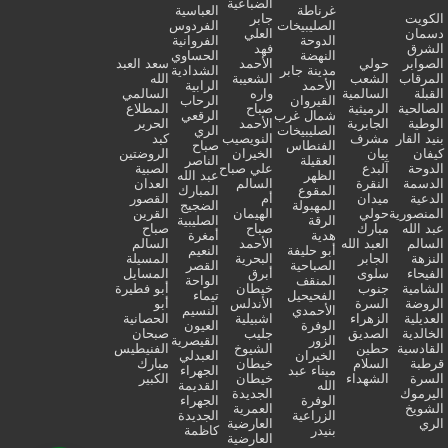
الضباعية
غرناطة
العباسية
الكويت
جابر
الصليبيخات
الفردوس
دسمان
العلي
الدوحة
الفروانية
الشرق
فهد
النهضة
الحساوي
الصوابر
حولي
الأحمد
سعد العبد
مدينة جابر
الشدادية
المرقاب
الشعب
الشعيبة
الله
الأحمد
الرابية
القبلة
السالمية
واره
السالمي
القيروان
الرحاب
الصالحية
الرميثية
صباح
المطلاع
شمال غرب
الرقعي
الوطية
الجابرية
الأحمد
الحرير
الصليبيخات
الري
بنيد القار
مشرف
النويصيب
كبد
الفنطاس
صباح
كيفان
بيان
الخيران
الروضتين
العقيلة
الناصر
الدوحة
آلبدع
علي صباح
الصبية
الظهر
عبد الله
الدسمة
النقرة
السالم
العدان
المقوع
المبارك
الدعية
ميدان
أم
القصور
المهبولة
الضجيج
المنصورية
حولي
الهيمان
القرين
الرقة
الصليبية
عبد الله
مبارك
صباح
صباح
هدية
أمغرة
السالم
العبد الله
الأحمد
السالم
أبو حليفة
النعيم
النزهة
الجابر
البحرية
المسيلة
الصباحية
القصر
الفيحاء
سلوى
أبرق
المسايل
المنقف
الواحة
الشامية
جنوب
خيطان
أبو فطيرة
الفحيحيل
تيماء
الروضة
السرة
الأندلس
أبو
الأحمدي
النسيم
العديلية
الزهراء
اشبيلية
الحصانية
الوفرة
العيون
الخالدية
الصديق
جليب
صبحان
الزور
القيصرية
القادسية
حطين
الشيوخ
الفنيطيس
الخيران
العبدلي
قرطبة
السلام
خيطان
مبارك
ميناء عبد
الجهراء
السرة
الشهداء
خيطان
الكبير
الله
القديمة
اليرموك
الجديدة
الوفرة
الجهراء
الشويخ
العمرية
الزراعية
الجديدة
الري
العارضية
بنيدر
كاظمة
العارضية