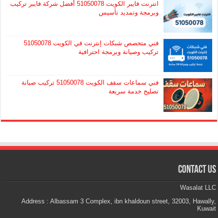
انترنت فايبر الكويت 51050078 أفضل شركة فايبر تركيب
وبرمجة وتمديد تأسيس
فني متخصص شبكات إنترنت في الكويت 51050078
تركيب وصيانة وبرمجة احترافية
فني سماعات سقف الكويت 51050078 تركيب صيانة
تصليح خدمة سريعة
Contact Us
Wasalat LLC
Address : Albassam 3 Complex, ibn khaldoun street, 32003, Hawally,
Kuwait