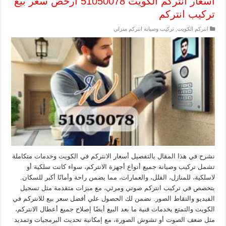
أسعار انتركم الكويت 51050078 أرخص سعر بيع
تركيب انتركم
انتركم الكويت
,
تركيب وصيانة انتركم منزلي
نشرح في هذا المقال بالتفصيل أسعار الانتركم في الكويت وخدمات متكاملة
تشمل تركيب وصيانة جميع أنواع أجهزة الانتركم، سواء كانت سلكية أو
لاسلكية، للمنازل، الفلل، والعمارات، مما يضمن راحة وأمانًا أكبر للسكان.
يتخصص في تركيب انتركم صوتي ومرئي، مع ميزات متقدمة مثل تسجيل
الفيديو والتقاط الصور. نضمن لك الحصول علي أفضل سعر بيع للانتركم في
الكويت والتمتع بخدمات فنية ما بعد البيع أيضًا إصلاح جميع أعطال الانتركم،
مثل ضعف الصوت أو تشوش الصورة، مع إمكانية تحديث البرمجيات وتمديد