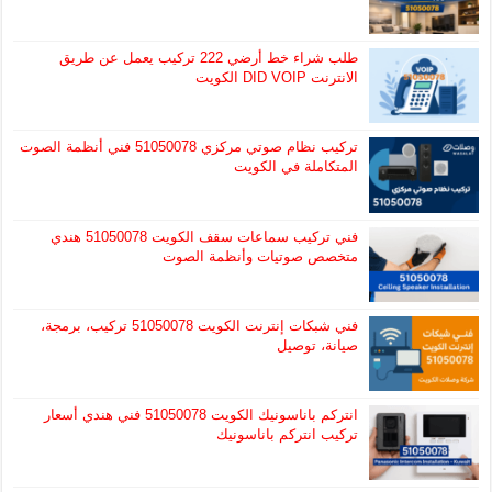
طلب شراء خط أرضي 222 تركيب يعمل عن طريق
الانترنت DID VOIP الكويت
تركيب نظام صوتي مركزي 51050078 فني أنظمة الصوت
المتكاملة في الكويت
فني تركيب سماعات سقف الكويت 51050078 هندي
متخصص صوتيات وأنظمة الصوت
فني شبكات إنترنت الكويت 51050078 تركيب، برمجة،
صيانة، توصيل
انتركم باناسونيك الكويت 51050078 فني هندي أسعار
تركيب انتركم باناسونيك