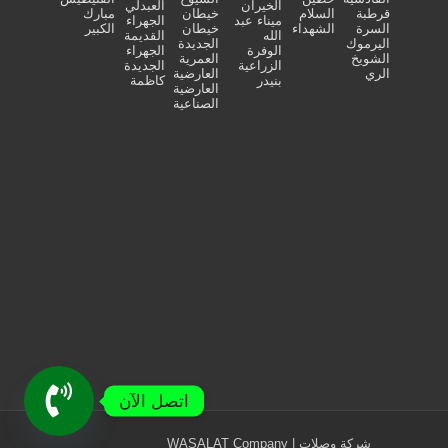
الخيران
العبدلي
قرطبة
السلام
خيطان
مبارك
ميناء عبد
الجهراء
السرة
الشهداء
خيطان
الكبير
الله
القديمة
اليرموك
الجديدة
الوفرة
الجهراء
الشويخ
العمرية
الزراعية
الجديدة
الري
العارضية
بنيدر
كاظمة
العارضية
الصناعية
اتصل الآن
شركة وصلات | WASALAT Company