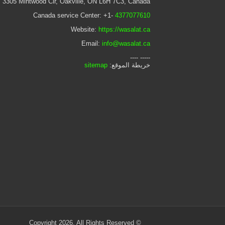
 3305 Mintwood Cir, Oakville, ON L6H 7C3, Canada
Canada service Center: +1-
4377077610
Website:
https://wasalat.ca
Email:
info@wasalat.ca
----- ----
خريطة الموقع:
sitemap
© Copyright 2026, All Rights Reserved