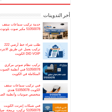
أخر التدوينات
خدمة تركيب سماعات سقف
51050078 مكبر صوت بلوتوث
طلب شراء خط أرضي 222
تركيب يعمل عن طريق الانترن
DID VOIP الكويت
تركيب نظام صوتي مركزي
51050078 فني أنظمة الصوت
المتكاملة في الكويت
فني تركيب سماعات سقف
الكويت 51050078 هندي
متخصص صوتيات وأنظمة الص
فني شبكات إنترنت الكويت
51050078 تركيب، برمجة، صيا