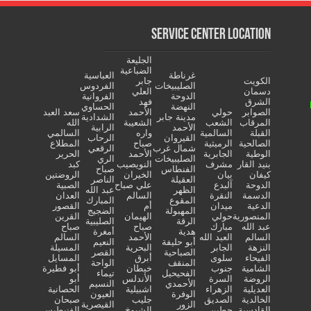
Service Center Location
الجليعة
الضباعية
غرناطة
العباسية
الكويت
جابر
الصليبيخات
الفردوس
دسمان
العلي
الدوحة
الفروانية
الشرق
فهد
النهضة
الحساوي
الصوابر
حولي
الأحمد
سعد العبد
مدينة جابر
الشدادية
المرقاب
الشعب
الشعيبة
الله
الأحمد
الرابية
القبلة
السالمية
واره
السالمي
القيروان
الرحاب
الصالحية
الرميثية
صباح
المطلاع
شمال غرب
الرقعي
الوطية
الجابرية
الأحمد
الحرير
الصليبيخات
الري
بنيد القار
مشرف
النويصيب
كبد
الفنطاس
صباح
كيفان
بيان
الخيران
الروضتين
العقيلة
الناصر
الدوحة
آلبدع
علي صباح
الصبية
الظهر
عبد الله
الدسمة
النقرة
السالم
العدان
المقوع
المبارك
الدعية
ميدان
أم
القصور
المهبولة
الضجيج
المنصورية
حولي
الهيمان
القرين
الرقة
الصليبية
عبد الله
مبارك
صباح
صباح
هدية
أمغرة
السالم
العبد الله
الأحمد
السالم
أبو حليفة
النعيم
النزهة
الجابر
البحرية
المسيلة
الصباحية
القصر
الفيحاء
سلوى
أبرق
المسايل
المنقف
الواحة
الشامية
جنوب
خيطان
أبو فطيرة
الفحيحيل
تيماء
الروضة
السرة
الأندلس
أبو
الأحمدي
النسيم
العديلية
الزهراء
اشبيلية
الحصانية
الوفرة
العيون
الخالدية
الصديق
جليب
صبحان
الزور
القيصرية
القادسية
حطين
الشيوخ
الفنيطيس