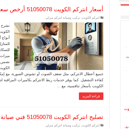
أسعار انتركم الكويت 51050078 أرخص سعر بيع تركيب انتركم
انتركم الكويت
,
تركيب وصيانة انتركم منزلي
نشرح ف
الكويت
أنواع أ
للمنازل
للسكان
ميزات 
ت
نضمن ل
الكويت 
جميع أعطال الانتركم، مثل ضعف الصوت أو تشوش الصورة، مع إمكان
كفاءة التشغيل. كما يوفر خدمات ربط الانتركم بكاميرات المراقبة لت
الكويت بأسعار تنافسية، مع …
قراءة المزيد
وت
تصليح انتركم الكويت 51050078 فني صيانة انتركم
انتركم الكويت
,
تركيب وصيانة انتركم منزلي
نة،