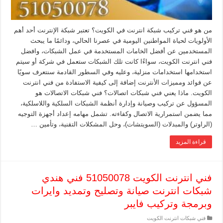
من هو فني تركيب شبكة انترنت في الكويت؟ تعتبر شبكة الإنترنت أحد أهم
الأولويات لحياة المواطنين اليومية في عصرنا الحالي، ودائمًا ما يبحث
المستخدمين عن أفضل الخامات المستخدمة في عمل الشبكات، وافضل
فني انترنت الكويت، سواءًا كانت تلك الشبكات ستعمل في شركة أو سيتم
استخدامها استخدامات منزلية، وعليه وفي السطور القادمة سنتعرف سويًا
عن فوائد ومميزات الأنترنت إضافة إلى كيفية الاستفادة من فني انترنت
الكويت. ماذا يعني فني شبكات اتصالات؟ فني شبكات الاتصالات هو
المسؤول عن تركيب وصيانة وإدارة أنظمة الشبكات السلكية واللاسلكية،
مما يضمن استمرارية الاتصال وكفاءته. تشمل مهامه إعداد أجهزة التوجيه
(الراوتر) والمبدلات (السويتشات)، وحل المشكلات التقنية، وتأمين …
قراءة المزيد
فني انترنت الكويت 51050078 فني هندي
شبكات انترنت صيانة وتصليح وتمديد وايرات
وبرمجة وتركيب فايبر
فني شبكات انترنت الكويت