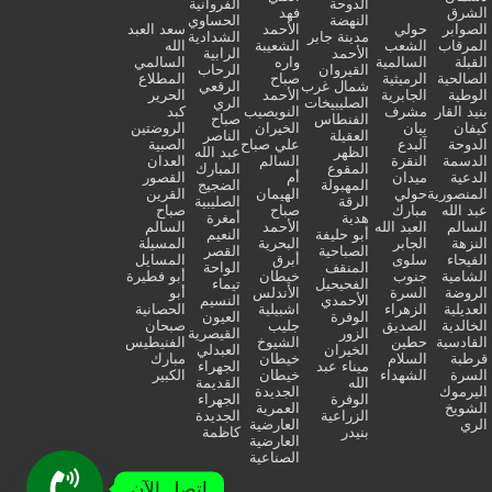
الدوحة
الفروانية
الشرق
فهد
النهضة
الحساوي
الصوابر
حولي
الأحمد
سعد العبد
مدينة جابر
الشدادية
المرقاب
الشعب
الشعيبة
الله
الأحمد
الرابية
القبلة
السالمية
واره
السالمي
القيروان
الرحاب
الصالحية
الرميثية
صباح
المطلاع
شمال غرب
الرقعي
الوطية
الجابرية
الأحمد
الحرير
الصليبيخات
الري
بنيد القار
مشرف
النويصيب
كبد
الفنطاس
صباح
كيفان
بيان
الخيران
الروضتين
العقيلة
الناصر
الدوحة
آلبدع
علي صباح
الصبية
الظهر
عبد الله
الدسمة
النقرة
السالم
العدان
المقوع
المبارك
الدعية
ميدان
أم
القصور
المهبولة
الضجيج
المنصورية
حولي
الهيمان
القرين
الرقة
الصليبية
عبد الله
مبارك
صباح
صباح
هدية
أمغرة
السالم
العبد الله
الأحمد
السالم
أبو حليفة
النعيم
النزهة
الجابر
البحرية
المسيلة
الصباحية
القصر
الفيحاء
سلوى
أبرق
المسايل
المنقف
الواحة
الشامية
جنوب
خيطان
أبو فطيرة
الفحيحيل
تيماء
الروضة
السرة
الأندلس
أبو
الأحمدي
النسيم
العديلية
الزهراء
اشبيلية
الحصانية
الوفرة
العيون
الخالدية
الصديق
جليب
صبحان
الزور
القيصرية
القادسية
حطين
الشيوخ
الفنيطيس
الخيران
العبدلي
قرطبة
السلام
خيطان
مبارك
ميناء عبد
الجهراء
السرة
الشهداء
خيطان
الكبير
الله
القديمة
اليرموك
الجديدة
الوفرة
الجهراء
الشويخ
العمرية
الزراعية
الجديدة
الري
العارضية
بنيدر
كاظمة
العارضية
الصناعية
اتصل الآن