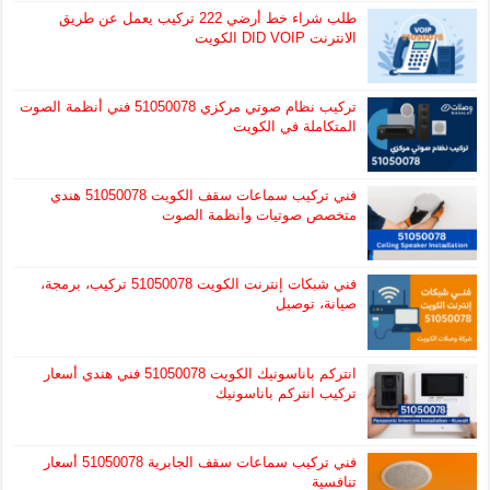
طلب شراء خط أرضي 222 تركيب يعمل عن طريق
الانترنت DID VOIP الكويت
تركيب نظام صوتي مركزي 51050078 فني أنظمة الصوت
المتكاملة في الكويت
فني تركيب سماعات سقف الكويت 51050078 هندي
متخصص صوتيات وأنظمة الصوت
فني شبكات إنترنت الكويت 51050078 تركيب، برمجة،
صيانة، توصيل
انتركم باناسونيك الكويت 51050078 فني هندي أسعار
تركيب انتركم باناسونيك
فني تركيب سماعات سقف الجابرية 51050078 أسعار
تنافسية