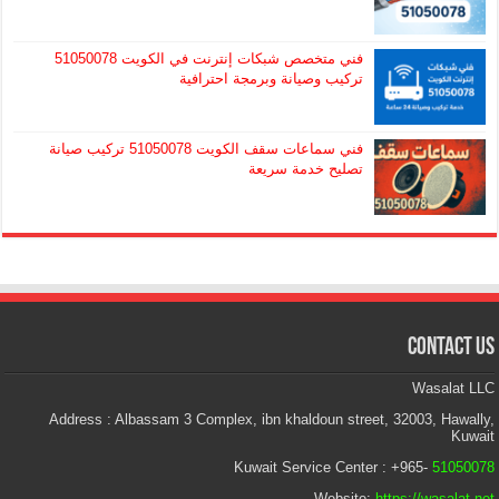
فني متخصص شبكات إنترنت في الكويت 51050078
تركيب وصيانة وبرمجة احترافية
فني سماعات سقف الكويت 51050078 تركيب صيانة
تصليح خدمة سريعة
Contact Us
Wasalat LLC
Address : Albassam 3 Complex, ibn khaldoun street, 32003, Hawally,
Kuwait
Kuwait Service Center : +965-
51050078
Website:
https://wasalat.net