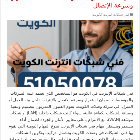
وسرعة الإتصال
فني شبكات انترنت الكويت
فني شبكات الإنترنت في الكويت هو المتخصص الذي تعتمد عليه الشركات
والمؤسسات لضمان استقرار وسرعة الاتصال بالإنترنت داخل بيئة العمل أو
المنزل. في شركة وصلات الكويت، يقوم الفنيون المدربون بتصميم وتنفيذ
وصيانة الشبكات بكفاءة عالية، سواء كانت شبكات داخلية (LAN) أو شبكات
موسّعة (WAN)، مع الالتزام بأعلى معايير الأمان والجودة لضمان أداء
مستمر ومستقر. مهام فني شبكات الإنترنت تتنوع المهام اليومية التي يقوم
بها فني الشبكات في وصلات الكويت وتشمل: تركيب وتكوين الشبكات
تنفيذ تمديدات الكابلات وتنصيب أجهزة الراوتر والسويتش وجدران الحماية،