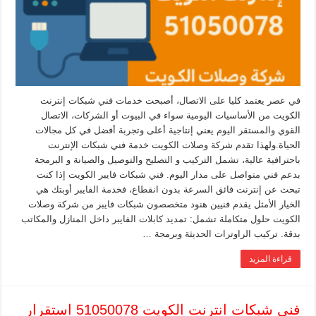
في عصر يعتمد كليا على الاتصال، أصبحت خدمات فني شبكات إنترنت
الكويت من الأساسيات اليومية سواء في البيوت أو الشركات، الاتصال
القوي والمستقر اليوم يعني إنتاجية أعلى وتجربة أفضل في كل مجالات
الحياة.ولهذا تقدم شركة وصلات الكويت خدمة فني شبكات الإنترنت
باحترافية عالية، تشمل التركيب و التصليح والتوصيل والصيانة و البرمجة
بدعم فني متواصل على مدار اليوم. فني شبكات فايبر الكويت إذا كنت
تبحث عن إنترنت فائق السرعة بدون انقطاع، فخدمة الفايبر أوبتك هي
الخيار الأمثل يقدم فنيين هنود متخصصون شبكات فايبر من شركة وصلات
الكويت حلول متكاملة تشمل: تمديد كابلات الفايبر داخل المنازل والمكاتب
بدقة. تركيب الراوترات الحديثة وبرمجة …
قراءة المزيد
فني شبكات انترنت الكويت 51050078 استقرار