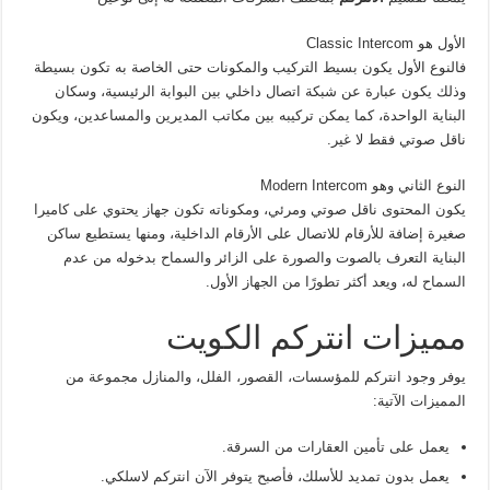
الأول هو Classic Intercom
فالنوع الأول يكون بسيط التركيب والمكونات حتى الخاصة به تكون بسيطة
وذلك يكون عبارة عن شبكة اتصال داخلي بين البوابة الرئيسية، وسكان
البناية الواحدة، كما يمكن تركيبه بين مكاتب المديرين والمساعدين، ويكون
ناقل صوتي فقط لا غير.
النوع الثاني وهو Modern Intercom
يكون المحتوى ناقل صوتي ومرئي، ومكوناته تكون جهاز يحتوي على كاميرا
صغيرة إضافة للأرقام للاتصال على الأرقام الداخلية، ومنها يستطيع ساكن
البناية التعرف بالصوت والصورة على الزائر والسماح بدخوله من عدم
السماح له، ويعد أكثر تطورًا من الجهاز الأول.
مميزات انتركم الكويت
يوفر وجود انتركم للمؤسسات، القصور، الفلل، والمنازل مجموعة من
المميزات الآتية:
يعمل على تأمين العقارات من السرقة.
يعمل بدون تمديد للأسلك، فأصبح يتوفر الآن انتركم لاسلكي.