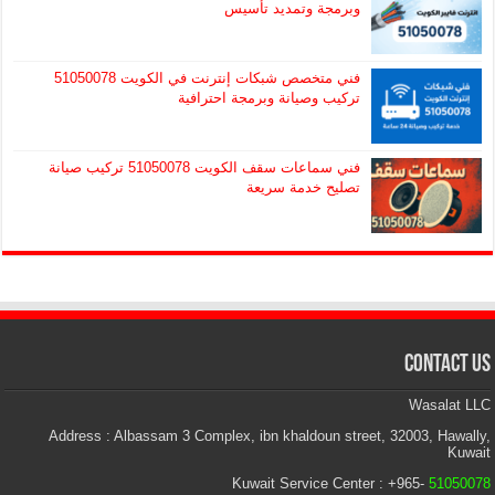
وبرمجة وتمديد تأسيس
فني متخصص شبكات إنترنت في الكويت 51050078
تركيب وصيانة وبرمجة احترافية
فني سماعات سقف الكويت 51050078 تركيب صيانة
تصليح خدمة سريعة
Contact Us
Wasalat LLC
Address : Albassam 3 Complex, ibn khaldoun street, 32003, Hawally,
Kuwait
Kuwait Service Center : +965-
51050078