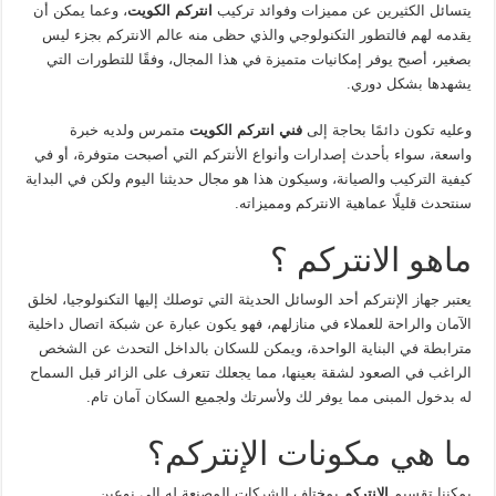
يتسائل الكثيرين عن مميزات وفوائد تركيب
انتركم الكويت
، وعما يمكن أن
يقدمه لهم فالتطور التكنولوجي والذي حظى منه عالم الانتركم بجزء ليس
بصغير، أصبح يوفر إمكانيات متميزة في هذا المجال، وفقًا للتطورات التي
يشهدها بشكل دوري.
وعليه تكون دائمًا بحاجة إلى
فني انتركم الكويت
متمرس ولديه خبرة
واسعة، سواء بأحدث إصدارات وأنواع الأنتركم التي أصبحت متوفرة، أو في
كيفية التركيب والصيانة، وسيكون هذا هو مجال حديثنا اليوم ولكن في البداية
سنتحدث قليلًا عماهية الانتركم ومميزاته.
ماهو الانتركم ؟
يعتبر جهاز الإنتركم أحد الوسائل الحديثة التي توصلك إليها التكنولوجيا، لخلق
الآمان والراحة للعملاء في منازلهم، فهو يكون عبارة عن شبكة اتصال داخلية
مترابطة في البناية الواحدة، ويمكن للسكان بالداخل التحدث عن الشخص
الراغب في الصعود لشقة بعينها، مما يجعلك تتعرف على الزائر قبل السماح
له بدخول المبنى مما يوفر لك ولأسرتك ولجميع السكان آمان تام.
ما هي مكونات الإنتركم؟
يمكننا تقسيم
الانتركم
بمختلف الشركات المصنعة له إلى نوعين