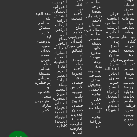
الصليبيخات
الفردوس
دسمان
العلي
الدوحة
الفروانية
الشرق
فهد
النهضة
الحساوي
الصوابر
حولي
الأحمد
سعد العبد
مدينة جابر
الشدادية
المرقاب
الشعب
الشعيبة
الله
الأحمد
الرابية
القبلة
السالمية
واره
السالمي
القيروان
الرحاب
الصالحية
الرميثية
صباح
المطلاع
شمال غرب
الرقعي
الوطية
الجابرية
الأحمد
الحرير
الصليبيخات
الري
بنيد القار
مشرف
النويصيب
كبد
الفنطاس
صباح
كيفان
بيان
الخيران
الروضتين
العقيلة
الناصر
الدوحة
آلبدع
علي صباح
الصبية
الظهر
عبد الله
الدسمة
النقرة
السالم
العدان
المقوع
المبارك
الدعية
ميدان
أم
القصور
المهبولة
الضجيج
المنصورية
حولي
الهيمان
القرين
الرقة
الصليبية
عبد الله
مبارك
صباح
صباح
هدية
أمغرة
السالم
العبد الله
الأحمد
السالم
أبو حليفة
النعيم
النزهة
الجابر
البحرية
المسيلة
الصباحية
القصر
الفيحاء
سلوى
أبرق
المسايل
المنقف
الواحة
الشامية
جنوب
خيطان
أبو فطيرة
الفحيحيل
تيماء
الروضة
السرة
الأندلس
أبو
الأحمدي
النسيم
العديلية
الزهراء
اشبيلية
الحصانية
الوفرة
العيون
الخالدية
الصديق
جليب
صبحان
الزور
القيصرية
القادسية
حطين
الشيوخ
الفنيطيس
الخيران
العبدلي
قرطبة
السلام
خيطان
مبارك
ميناء عبد
الجهراء
السرة
الشهداء
خيطان
الكبير
الله
القديمة
اليرموك
الجديدة
الوفرة
الجهراء
الشويخ
العمرية
الزراعية
الجديدة
الري
العارضية
بنيدر
كاظمة
العارضية
الصناعية