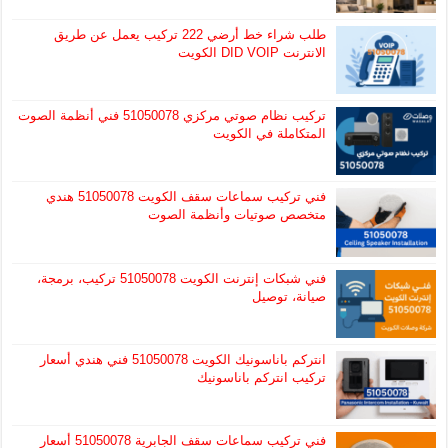
طلب شراء خط أرضي 222 تركيب يعمل عن طريق
الانترنت DID VOIP الكويت
تركيب نظام صوتي مركزي 51050078 فني أنظمة الصوت
المتكاملة في الكويت
فني تركيب سماعات سقف الكويت 51050078 هندي
متخصص صوتيات وأنظمة الصوت
فني شبكات إنترنت الكويت 51050078 تركيب، برمجة،
صيانة، توصيل
انتركم باناسونيك الكويت 51050078 فني هندي أسعار
تركيب انتركم باناسونيك
فني تركيب سماعات سقف الجابرية 51050078 أسعار