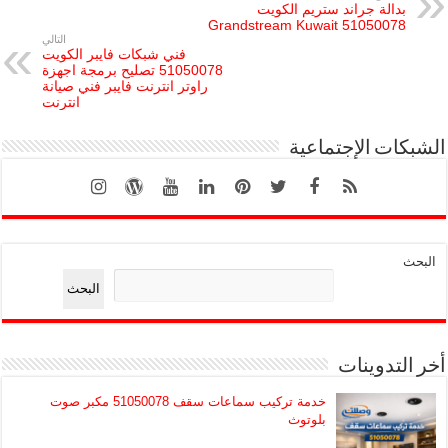
بدالة جراند ستريم الكويت
51050078 Grandstream Kuwait
التالي
فني شبكات فايبر الكويت
51050078 تصليح برمجة اجهزة
راوتر انترنت فايبر فني صيانة
انترنت
الشبكات الإجتماعية
البحث
البحث
أخر التدوينات
خدمة تركيب سماعات سقف 51050078 مكبر صوت
بلوتوث