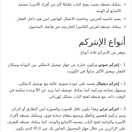
يمكنك ضبطه بحيث يفتح الباب تلقائيًا لأي من أفراد الأسرة ببصمة
الأصابع أو الوجه.
يضم خاصية الجرس، وخاصية الاتصال الهاتفي لمن هم داخل العقار.
يمكنك ضبطه لعرض الكاميرا الخارجية عبر هاتفك المحمول.
أنواع الإنتركم
يتوفر من الإنتركم ثلاثة أنواع:
1 –
إنتركم صوتي
ويكون عبارة عن جهاز توصيل لاسلكي بين البوابة وسكان
العقار، ويعتبر الأكثر تداولًا في الكويت.
2 –
إنتركم ديجيتال
يعتمد على جودة صوتية عالية مع توصيل لاسلكي،
ويسهل صيانته وتركيبه كما يمكنك توصيله لما يزيد عن 90 وحدة سكنية في
الوقت ذاته، مع ضبطه لفتح الباب بشكل كهربائي.
3 –
انتركم مرئي
وهذا يكون ناقل للصوت والصورة لمن الطارق أو الزائر،
ويتم تركيبه للقصور والفلل ويتمتع بنظام حماية قوي، ويمكنك ضبطه لأفراد
الأسرة والبنائية لفتح الباب ببصمة الأصابع والوجه، كما يمكنك ضبطه للتعرف
على الزائرين من خلال جهاز المحمول الخاص بك عبر الـIP الذي يكون