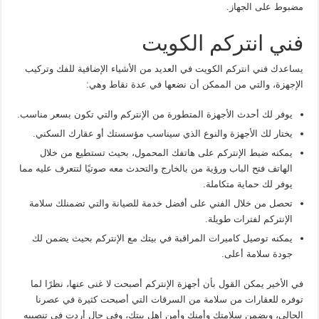
مضبوط على الجهاز.
فني انتركم الكويت
يساعدك فني انتركم الكويت في العديد من الأشياء الإضافية للفك وتركيب
الإجهزة، والتي من الممكن أن نضعها في عدة نقاط وهي:
يوفر لك أحدث الأجهزة المتطورة من الإنتركم والتي تكون بسعر مناسب.
يختار لك الأجهزة والنوع الذي سيناسب مؤسستك أو عقارك السكني.
يمكنه ضبط الإنتركم على هاتفك المحمول، بحيث تستطيع من خلال
الهاتف فتح الباب ورؤية من بالخارج والتحدث معه صوتيًا لتتعرف عليه مما
يوفر لك حماية متكاملة.
تحصل من خلال الفني على أفضل خدمة للصيانة والتي تضمنلك سلامة
الإنتركم لفترات طويلة.
يمكنه توصيل كاميرات المراقبة في بيتك مع الإنتركم بحيث يضمن لك
جودة سلامة أعلى.
في الأخير يمكن القول بأن أجهزة الإنتركم أصبحت لا غنى عنها، نظرًا لما
توفره للعقارات من سلامة من السرقات التي أصبحت كثيرة في عصرنا
الحالي، ويضمن سلامتك وأمنك وأمن اهل بيتك، وفي حال أردت في تنصيبه