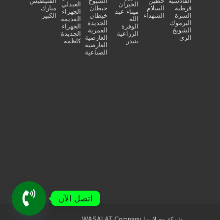
القادسية
حطين
الشيوخ
الفنيطيس
الخيران
العبدلي
قرطبة
السلام
خيطان
مبارك
ميناء عبد
الجهراء
السرة
الشهداء
خيطان
الكبير
الله
القديمة
اليرموك
الجديدة
الوفرة
الجهراء
الشويخ
العمرية
الزراعية
الجديدة
الري
العارضية
بنيدر
كاظمة
العارضية
الصناعية
اتصل الآن
شركة وصلات | WASALAT Company