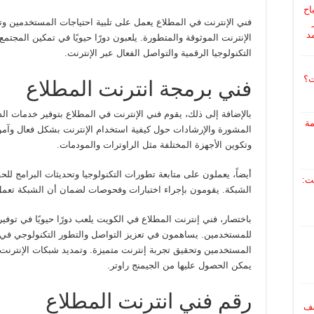
اح
ر
فني الإنترنت في المطلاع يعمل على تلبية احتياجات المستخدمين 
د
الإنترنت الموثوقة والمتطورة. يلعبون دورًا حيويًا في تمكين المجتمع
التكنولوجيا الرقمية والتواصل الفعال عبر الإنترنت.
ت؟
فني برمجة انترنت المطلاع
بالإضافة إلى ذلك، يقوم فني الإنترنت في المطلاع بتوفير خدمات ا
مة
المشورة والإرشادات حول كيفية استخدام الإنترنت بشكل فعال وآمن.
وتكوين الأجهزة المختلفة مثل الراوترات والمودمات.
أيضاً، يعملون على متابعة تطورات التكنولوجيا وتحديثات البرامج لل
ت:
الشبكة. يقومون بإجراء اختبارات وفحوصات لضمان أن الشبكة تعمل
باختصار، فني إنترنت المطلاع في الكويت يلعب دورًا حيويًا في توفير
للمستخدمين. يساهمون في تعزيز التواصل والتطور التكنولوجي في 
المستخدمين وتحقيق تجربة إنترنت متميزة. وتمديد شبكات الإنترن
يمكن الحصول عليها من الجيمنج راوتر.
رقم فني انترنت المطلاع
اشف