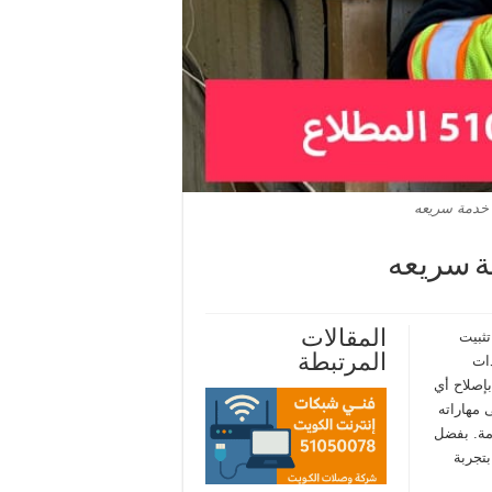
المقالات
ثبيت
المرتبطة
دات
بإصلاح أي
 مهاراته
مة. بفضل
تجربة