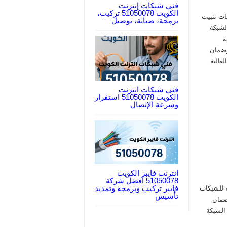
فني شبكات إنترنت
الكويت 51050078 تركيب،
ات تثبيت
برمجة، صيانة، توصيل
لشبكة
ه
وضمان
عالية
فني شبكات انترنت
الكويت 51050078 استقرار
وسرعة الإتصال
انترنت فايبر الكويت
51050078 أفضل شركة
فايبر تركيب وبرمجة وتمديد
ة للشبكات
تأسيس
ضمان
الشبكة