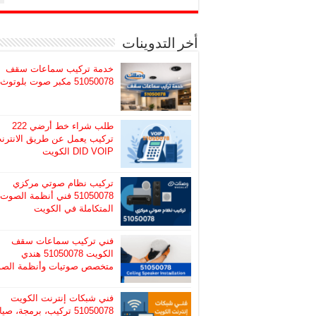
أخر التدوينات
خدمة تركيب سماعات سقف
51050078 مكبر صوت بلوتوث
طلب شراء خط أرضي 222
تركيب يعمل عن طريق الانترن
DID VOIP الكويت
تركيب نظام صوتي مركزي
51050078 فني أنظمة الصوت
المتكاملة في الكويت
فني تركيب سماعات سقف
الكويت 51050078 هندي
متخصص صوتيات وأنظمة الص
فني شبكات إنترنت الكويت
51050078 تركيب، برمجة، صيا