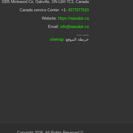
 3305 Mintwood Cir, Oakville, ON L6H 7C3, Canada
Canada service Center: +1-
4377077610
Website:
https://wasalat.ca
Email:
info@wasalat.ca
----- ----
خريطة الموقع:
sitemap
© Copyright 2026, All Rights Reserved