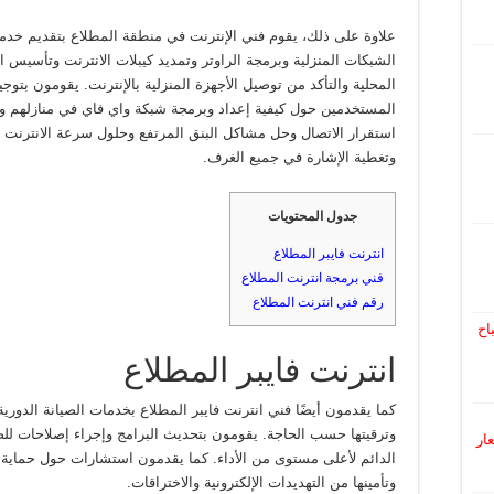
علاوة على ذلك، يقوم فني الإنترنت في منطقة المطلاع بتقديم خدم
الشبكات المنزلية وبرمجة الراوتر وتمديد كيبلات الانترنت وتأسيس ا
المحلية والتأكد من توصيل الأجهزة المنزلية بالإنترنت. يقومون بتوجي
المستخدمين حول كيفية إعداد وبرمجة شبكة واي فاي في منازلهم 
استقرار الاتصال وحل مشاكل البنق المرتفع وحلول سرعة الانترنت ال
وتغطية الإشارة في جميع الغرف.
جدول المحتويات
انترنت فايبر المطلاع
فني برمجة انترنت المطلاع
رقم فني انترنت المطلاع
اح
انترنت فايبر المطلاع
كما يقدمون أيضًا فني انترنت فايبر المطلاع بخدمات الصيانة الدوري
وترقيتها حسب الحاجة. يقومون بتحديث البرامج وإجراء إصلاحات لل
 أسعار
الدائم لأعلى مستوى من الأداء. كما يقدمون استشارات حول حماية 
وتأمينها من التهديدات الإلكترونية والاختراقات.