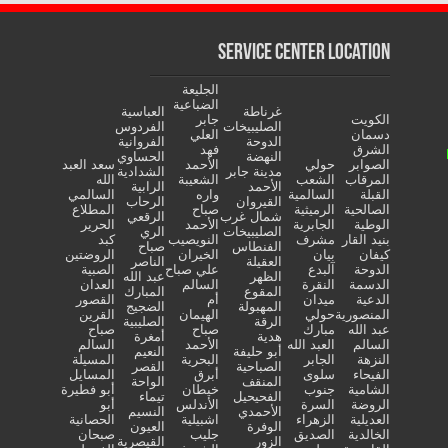
Service Center Location
الجليعة
الضباعية
غرناطة
العباسية
الكويت
جابر
الصليبيخات
الفردوس
دسمان
العلي
الدوحة
الفروانية
الشرق
فهد
النهضة
الحساوي
الصوابر
حولي
الأحمد
سعد العبد
مدينة جابر
الشدادية
المرقاب
الشعب
الشعيبة
الله
الأحمد
الرابية
القبلة
السالمية
واره
السالمي
القيروان
الرحاب
الصالحية
الرميثية
صباح
المطلاع
شمال غرب
الرقعي
الوطية
الجابرية
الأحمد
الحرير
الصليبيخات
الري
بنيد القار
مشرف
النويصيب
كبد
الفنطاس
صباح
كيفان
بيان
الخيران
الروضتين
العقيلة
الناصر
الدوحة
آلبدع
علي صباح
الصبية
الظهر
عبد الله
الدسمة
النقرة
السالم
العدان
المقوع
المبارك
الدعية
ميدان
أم
القصور
المهبولة
الضجيج
المنصورية
حولي
الهيمان
القرين
الرقة
الصليبية
عبد الله
مبارك
صباح
صباح
هدية
أمغرة
السالم
العبد الله
الأحمد
السالم
أبو حليفة
النعيم
النزهة
الجابر
البحرية
المسيلة
الصباحية
القصر
الفيحاء
سلوى
أبرق
المسايل
المنقف
الواحة
الشامية
جنوب
خيطان
أبو فطيرة
الفحيحيل
تيماء
الروضة
السرة
الأندلس
أبو
الأحمدي
النسيم
العديلية
الزهراء
اشبيلية
الحصانية
الوفرة
العيون
الخالدية
الصديق
جليب
صبحان
الزور
القيصرية