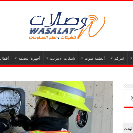
انتركم
أنظمة صوت
شبكات الانترنت
أجهزة البصمة
أقفال 
لبحث