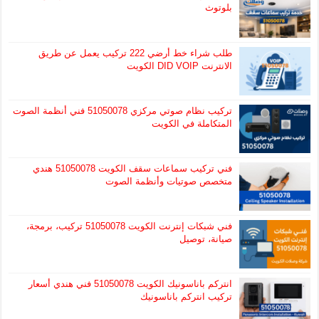
بلوتوث
طلب شراء خط أرضي 222 تركيب يعمل عن طريق
الانترنت DID VOIP الكويت
تركيب نظام صوتي مركزي 51050078 فني أنظمة الصوت
المتكاملة في الكويت
فني تركيب سماعات سقف الكويت 51050078 هندي
متخصص صوتيات وأنظمة الصوت
فني شبكات إنترنت الكويت 51050078 تركيب، برمجة،
صيانة، توصيل
انتركم باناسونيك الكويت 51050078 فني هندي أسعار
تركيب انتركم باناسونيك