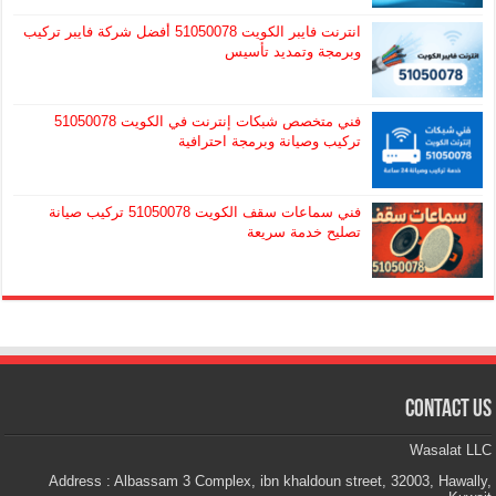
انترنت فايبر الكويت 51050078 أفضل شركة فايبر تركيب
وبرمجة وتمديد تأسيس
فني متخصص شبكات إنترنت في الكويت 51050078
تركيب وصيانة وبرمجة احترافية
فني سماعات سقف الكويت 51050078 تركيب صيانة
تصليح خدمة سريعة
Contact Us
Wasalat LLC
Address : Albassam 3 Complex, ibn khaldoun street, 32003, Hawally,