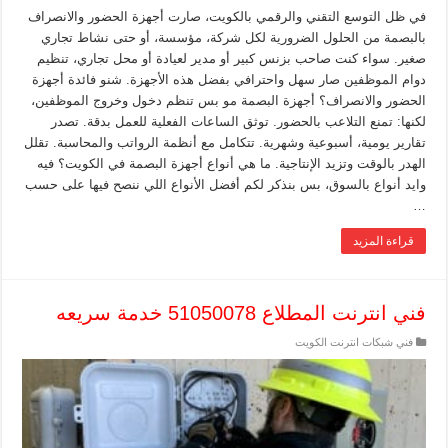
في ظل التوسع التقني والرقمي بالكويت، صارت أجهزة الحضور والانصراف
بالبصمة من الحلول الضرورية لكل شركة، مؤسسة، أو حتى نشاط تجاري
صغير. سواء كنت صاحب بزنس كبير أو مدير لعيادة أو محل تجاري، تنظيم
دوام الموظفين صار سهل واحترافي بفضل هذه الأجهزة. شنو فائدة أجهزة
الحضور والانصراف؟ أجهزة البصمة مو بس تنظم دخول وخروج الموظفين،
لكنها: تمنع التلاعب بالحضور. توثق الساعات الفعلية للعمل بدقة. تصدر
تقارير يومية، أسبوعية وشهرية. تتكامل مع أنظمة الرواتب والمحاسبة. تقلل
الهدر بالوقت وتزيد الإنتاجية. ما هي أنواع أجهزة البصمة في الكويت؟ فيه
وايد أنواع بالسوق، بس بنذكر لكم أفضل الأنواع اللي ننصح فيها على حسب
…
قراءة المزيد
فني انترنت المطلاع 51050078 خدمة سريعه
فني شبكات انترنت الكويت