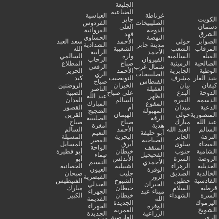
الجليعة
الضباعية
غرناطة
العباسية
الكويت
جابر
الصليبيخات
الفردوس
دسمان
العلي
الدوحة
الفروانية
الشرق
فهد
النهضة
الحساوي
الصوابر
حولي
الأحمد
سعد العبد
مدينة جابر
الشدادية
المرقاب
الشعب
الشعيبة
الله
الأحمد
الرابية
القبلة
السالمية
واره
السالمي
القيروان
الرحاب
الصالحية
الرميثية
صباح
المطلاع
شمال غرب
الرقعي
الوطية
الجابرية
الأحمد
الحرير
الصليبيخات
الري
بنيد القار
مشرف
النويصيب
كبد
الفنطاس
صباح
كيفان
بيان
الخيران
الروضتين
العقيلة
الناصر
الدوحة
آلبدع
علي صباح
الصبية
الظهر
عبد الله
الدسمة
النقرة
السالم
العدان
المقوع
المبارك
الدعية
ميدان
أم
القصور
المهبولة
الضجيج
المنصورية
حولي
الهيمان
القرين
الرقة
الصليبية
عبد الله
مبارك
صباح
صباح
هدية
أمغرة
السالم
العبد الله
الأحمد
السالم
أبو حليفة
النعيم
النزهة
الجابر
البحرية
المسيلة
الصباحية
القصر
الفيحاء
سلوى
أبرق
المسايل
المنقف
الواحة
الشامية
جنوب
خيطان
أبو فطيرة
الفحيحيل
تيماء
الروضة
السرة
الأندلس
أبو
الأحمدي
النسيم
العديلية
الزهراء
اشبيلية
الحصانية
الوفرة
العيون
الخالدية
الصديق
جليب
صبحان
الزور
القيصرية
القادسية
حطين
الشيوخ
الفنيطيس
الخيران
العبدلي
قرطبة
السلام
خيطان
مبارك
ميناء عبد
الجهراء
السرة
الشهداء
خيطان
الكبير
الله
القديمة
اليرموك
الجديدة
الوفرة
الجهراء
الشويخ
العمرية
الزراعية
الجديدة
الري
العارضية