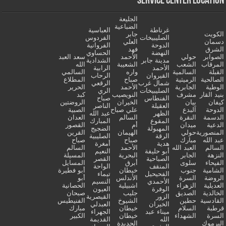
Service Center Location
الجليعة
الضباعية
غرناطة
العباسية
الكويت
جابر
الصليبيخات
الفردوس
دسمان
العلي
الدوحة
الفروانية
الشرق
فهد
النهضة
الحساوي
الصوابر
حولي
الأحمد
سعد العبد
مدينة جابر
الشدادية
المرقاب
الشعب
الشعيبة
الله
الأحمد
الرابية
القبلة
السالمية
واره
السالمي
القيروان
الرحاب
الصالحية
الرميثية
صباح
المطلاع
شمال غرب
الرقعي
الوطية
الجابرية
الأحمد
الحرير
الصليبيخات
الري
بنيد القار
مشرف
النويصيب
كبد
الفنطاس
صباح
كيفان
بيان
الخيران
الروضتين
العقيلة
الناصر
الدوحة
آلبدع
علي صباح
الصبية
الظهر
عبد الله
الدسمة
النقرة
السالم
العدان
المقوع
المبارك
الدعية
ميدان
أم
القصور
المهبولة
الضجيج
المنصورية
حولي
الهيمان
القرين
الرقة
الصليبية
عبد الله
مبارك
صباح
صباح
هدية
أمغرة
السالم
العبد الله
الأحمد
السالم
أبو حليفة
النعيم
النزهة
الجابر
البحرية
المسيلة
الصباحية
القصر
الفيحاء
سلوى
أبرق
المسايل
المنقف
الواحة
الشامية
جنوب
خيطان
أبو فطيرة
الفحيحيل
تيماء
الروضة
السرة
الأندلس
أبو
الأحمدي
النسيم
العديلية
الزهراء
اشبيلية
الحصانية
الوفرة
العيون
الخالدية
الصديق
جليب
صبحان
الزور
القيصرية
القادسية
حطين
الشيوخ
الفنيطيس
الخيران
العبدلي
قرطبة
السلام
خيطان
مبارك
ميناء عبد
الجهراء
السرة
الشهداء
خيطان
الكبير
الله
القديمة
اليرموك
الجديدة