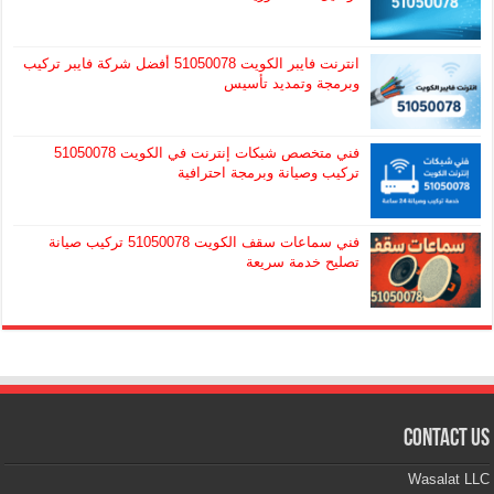
انترنت فايبر الكويت 51050078 أفضل شركة فايبر تركيب
وبرمجة وتمديد تأسيس
فني متخصص شبكات إنترنت في الكويت 51050078
تركيب وصيانة وبرمجة احترافية
فني سماعات سقف الكويت 51050078 تركيب صيانة
تصليح خدمة سريعة
Contact Us
Wasalat LLC