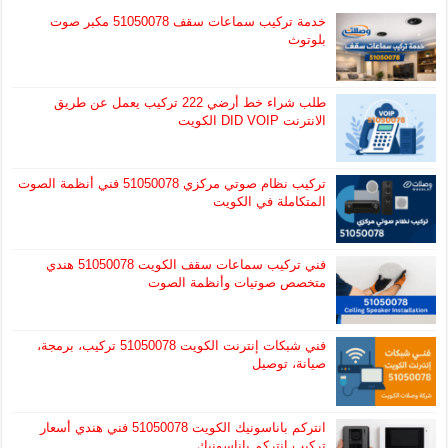
خدمة تركيب سماعات سقف 51050078 مكبر صوت
بلوتوث
طلب شراء خط أرضي 222 تركيب يعمل عن طريق
الانترنت DID VOIP الكويت
تركيب نظام صوتي مركزي 51050078 فني أنظمة الصوت
المتكاملة في الكويت
فني تركيب سماعات سقف الكويت 51050078 هندي
متخصص صوتيات وأنظمة الصوت
فني شبكات إنترنت الكويت 51050078 تركيب، برمجة،
صيانة، توصيل
انتركم باناسونيك الكويت 51050078 فني هندي أسعار
تركيب انتركم باناسونيك