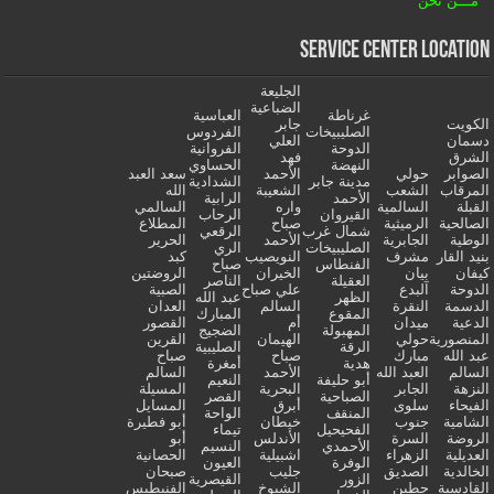
مـــن نحن
Service Center Location
الجليعة
الضباعية
غرناطة
العباسية
الكويت
جابر
الصليبيخات
الفردوس
دسمان
العلي
الدوحة
الفروانية
الشرق
فهد
النهضة
الحساوي
الصوابر
حولي
الأحمد
سعد العبد
مدينة جابر
الشدادية
المرقاب
الشعب
الشعيبة
الله
الأحمد
الرابية
القبلة
السالمية
واره
السالمي
القيروان
الرحاب
الصالحية
الرميثية
صباح
المطلاع
شمال غرب
الرقعي
الوطية
الجابرية
الأحمد
الحرير
الصليبيخات
الري
بنيد القار
مشرف
النويصيب
كبد
الفنطاس
صباح
كيفان
بيان
الخيران
الروضتين
العقيلة
الناصر
الدوحة
آلبدع
علي صباح
الصبية
الظهر
عبد الله
الدسمة
النقرة
السالم
العدان
المقوع
المبارك
الدعية
ميدان
أم
القصور
المهبولة
الضجيج
المنصورية
حولي
الهيمان
القرين
الرقة
الصليبية
عبد الله
مبارك
صباح
صباح
هدية
أمغرة
السالم
العبد الله
الأحمد
السالم
أبو حليفة
النعيم
النزهة
الجابر
البحرية
المسيلة
الصباحية
القصر
الفيحاء
سلوى
أبرق
المسايل
المنقف
الواحة
الشامية
جنوب
خيطان
أبو فطيرة
الفحيحيل
تيماء
الروضة
السرة
الأندلس
أبو
الأحمدي
النسيم
العديلية
الزهراء
اشبيلية
الحصانية
الوفرة
العيون
الخالدية
الصديق
جليب
صبحان
الزور
القيصرية
القادسية
حطين
الشيوخ
الفنيطيس