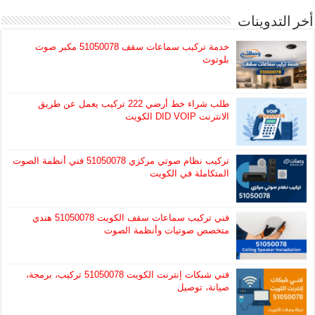
أخر التدوينات
خدمة تركيب سماعات سقف 51050078 مكبر صوت
بلوتوث
طلب شراء خط أرضي 222 تركيب يعمل عن طريق
الانترنت DID VOIP الكويت
تركيب نظام صوتي مركزي 51050078 فني أنظمة الصوت
المتكاملة في الكويت
فني تركيب سماعات سقف الكويت 51050078 هندي
متخصص صوتيات وأنظمة الصوت
فني شبكات إنترنت الكويت 51050078 تركيب، برمجة،
صيانة، توصيل