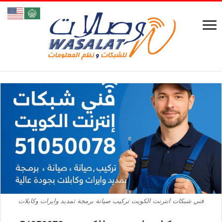
فني شبكات انترنت الكويت تركيب صيانة برمجة تمديد وايرات وكابلات