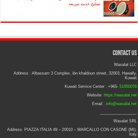
تصليح خدمة سريعة
Contact Us
Wasalat LLC
Address : Albassam 3 Complex, ibn khaldoun street, 32003, Hawally,
Kuwait
Kuwait Service Center : +965-
51050078
Website:
https://wasalat.net
Email :
info@wasalat.net
_________________
Wasalat SRL
Address: PIAZZA ITALIA 49 – 20010 – MARCALLO CON CASONE (MI),
Italy