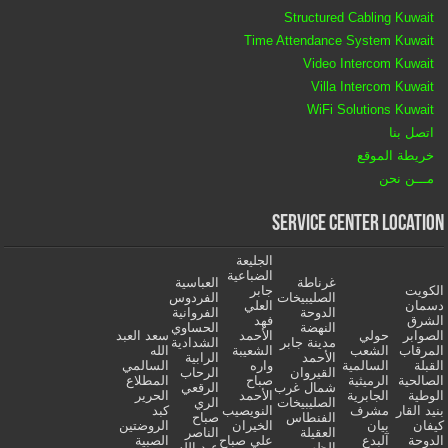
Structured Cabling Kuwait
Time Attendance System Kuwait
Video Intercom Kuwait
Villa Intercom Kuwait
WiFi Solutions Kuwait
اتصل بنا
خريطة الموقع
مـــن نحن
Service Center Location
الجليعة
الضباعية
غرناطة
العباسية
الكويت
جابر
الصليبيخات
الفردوس
دسمان
العلي
الدوحة
الفروانية
الشرق
فهد
النهضة
الحساوي
الصوابر
حولي
الأحمد
سعد العبد
مدينة جابر
الشدادية
المرقاب
الشعب
الشعيبة
الله
الأحمد
الرابية
القبلة
السالمية
واره
السالمي
القيروان
الرحاب
الصالحية
الرميثية
صباح
المطلاع
شمال غرب
الرقعي
الوطية
الجابرية
الأحمد
الحرير
الصليبيخات
الري
بنيد القار
مشرف
النويصيب
كبد
الفنطاس
صباح
كيفان
بيان
الخيران
الروضتين
العقيلة
الناصر
الدوحة
آلبدع
علي صباح
الصبية
الظهر
عبد الله