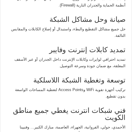
أنظمة الحماية والجدران النارية (Firewall).
صيانة وحل مشاكل الشبكة
حل جميع مشاكل التقطيع والبطء، واستبدال أو إصلاح الكابلات والمقابس
التالفة.
تمديد كابلات إنترنت وفايبر
تمديد احترافي لوايرات وكابلات الإنترنت داخل الجدران أو عبر الأسقف
المعلقة، مع ضمان جودة وسرعة التوصيل.
توسعة وتغطية الشبكة اللاسلكية
تركيب أجهزة تقوية WiFi وAccess Points لتغطية المساحات الواسعة
بدون تقطيع.
فني شبكات انترنت يغطي جميع مناطق
الكويت
الأحمدي، حولي، الفروانية، الجهراء، العاصمة، مبارك الكبير… وفنيينا