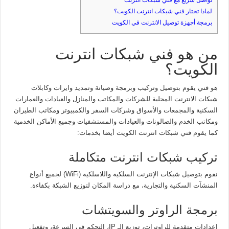
تواصل سريع مع فني شبكات انترنت
لماذا تختار فني شبكات انترنت الكويت؟
برمجة أجهزة توصيل الانترنت في الكويت
من هو فني شبكات انترنت
الكويت؟
هو فني يقوم بتوصيل وتركيب وبرمجة وصيانة وتمديد وايرات وكابلات
شبكات الانترنت المحلية للشركات والمكاتب والمنازل والعيادات والعمارات
السكنية والمجمعات والأسواق وشركات السفر والكمبيوتر ومكاتب الطيران
ومكاتب الخدم والصالونات والعيادات والمستشفيات وجميع الأماكن الخدمية
كما يقوم فني شبكات انترنت الكويت أيضا بخدمات:
تركيب شبكات انترنت متكاملة
نقوم بتوصيل شبكات الإنترنت السلكية واللاسلكية (WiFi) لجميع أنواع
المنشآت السكنية والتجارية، مع دراسة المكان لتوزيع الشبكة بكفاءة.
برمجة الراوتر والسويتشات
إعدادات متقدمة للراوترات، توزيع الـ IP، التحكم في السرعة، وتفعيل