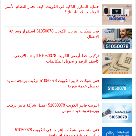
حماية المنازل الذكية في الكويت: كيف تختار النظام الأمني
المناسب لاحتياجاتك؟
فني شبكات انترنت الكويت 51050078 استقرار وسرعة
الإتصال
تركيب خط أرضي الكويت 51050078 الهاتف الأرضي
كاشف الرقم و تحويل المكالمات
فني شبكات فايبر الكويت 51050078 تركيب برمجة تمديد
توصيل خدمة فورية
انترنت فايبر الكويت 51050078 أفضل شركة فايبر تركيب
وبرمجة وتمديد تأسيس
فني متخصص شبكات إنترنت في الكويت 51050078
تركيب وصيانة وبرمجة احترافية