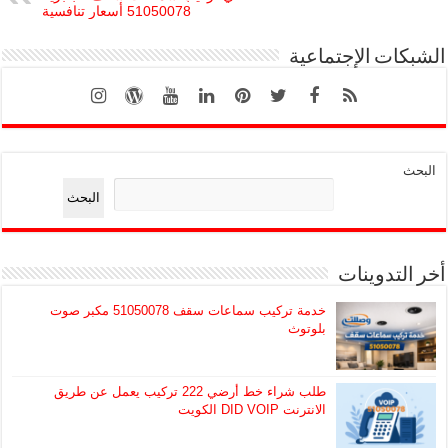
51050078 أسعار تنافسية
الشبكات الإجتماعية
البحث
البحث
أخر التدوينات
خدمة تركيب سماعات سقف 51050078 مكبر صوت
بلوتوث
طلب شراء خط أرضي 222 تركيب يعمل عن طريق
الانترنت DID VOIP الكويت