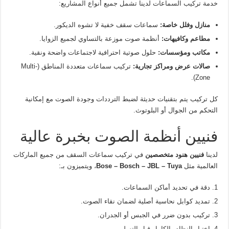
خدمة تركيب السماعات لدينا تشمل جميع أنواع المشاريع:
منازل وفلل خاصة:
سماعات سقف خفية لا تشوه الديكور.
مطاعم وكافيهات:
أنظمة صوت موزعة بالتساوي لجميع الزوايا.
مكاتب ومؤسسات:
حلول صوتية احترافية لاجتماعات واضحة ونقية.
صالات عرض ومراكز تجارية:
تركيب سماعات متعددة المناطق (Multi-
Zone).
كل تركيب يتم بتقنيات حديثة لضبط الترددات وجودة الصوت مع إمكانية
التحكم من الجوال أو البلوتوث.
فنيين أنظمة الصوت بخبرة عالية
لدينا
فنيين هنود متخصصين
في تركيب سماعات السقف من جميع الماركات
العالمية مثل
Bose – Bosch – JBL – Tuya
، ويتميزون بـ:
دقة في تحديد أماكن السماعات.
تمديد كوابل نحاسية أصلية لضمان نقاء الصوت.
تركيب بدون ضرر في الجبس أو الجدران.
اختبار النظام بالكامل قبل التسليم.