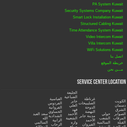
PA System Kuwait
Security Systems Company Kuwait
Smart Lock Installation Kuwait
Structured Cabling Kuwait
Time Attendance System Kuwait
Video Intercom Kuwait
Villa Intercom Kuwait
WiFi Solutions Kuwait
اتصل بنا
خريطة الموقع
مـــن نحن
Service Center Location
الجليعة
الضباعية
غرناطة
العباسية
الكويت
جابر
الصليبيخات
الفردوس
دسمان
العلي
الدوحة
الفروانية
الشرق
فهد
النهضة
الحساوي
الصوابر
حولي
الأحمد
سعد العبد
مدينة جابر
الشدادية
المرقاب
الشعب
الشعيبة
الله
الأحمد
الرابية
القبلة
السالمية
واره
السالمي
القيروان
الرحاب
الصالحية
الرميثية
صباح
المطلاع