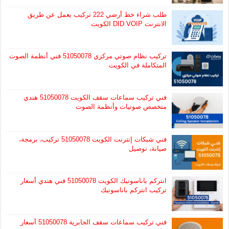
طلب شراء خط أرضي 222 تركيب يعمل عن طريق
الانترنت DID VOIP الكويت
تركيب نظام صوتي مركزي 51050078 فني أنظمة الصوت
المتكاملة في الكويت
فني تركيب سماعات سقف الكويت 51050078 هندي
متخصص صوتيات وأنظمة الصوت
فني شبكات إنترنت الكويت 51050078 تركيب، برمجة،
صيانة، توصيل
انتركم باناسونيك الكويت 51050078 فني هندي أسعار
تركيب انتركم باناسونيك
فني تركيب سماعات سقف الجابرية 51050078 أسعار