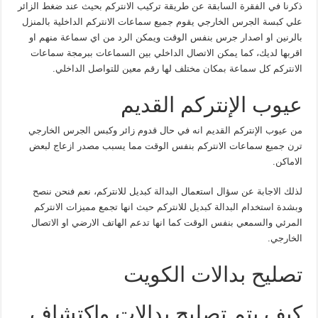
ذكرنا في الفقرة السابقة عن طريقة تركيب الانتركم بحيث عند ضغط الزائر
علي كبسة الجرس الخارجي يقوم جميع سماعات الانتركم الداخلية بالمنزل
بالرنين او اصدار جرس بنفس الوقت ويمكن الرد من اي سماعة منهم او
اقربها لديك، كما يمكن الاتصال الداخلي بين السماعات ببرمجة سماعات
الانتركم كل سماعة بمكان مختلف لها رقم معين للتواصل الداخلي.
عيوب الإنتركم القديم
من عيوب الإنتركم القديم انه في حال قدوم زائر وكبس الجرس الخارجي
ترن جميع سماعات الانتركم بنفس الوقت مما يسبب مصدر ازعاج لبعض
الاماكن.
لذلك الاجابة عن سؤال استعمال البدالة كبديل للانتركم، نعم فنحن ننصح
وبشدة استخدام البدالة كبديل للانتركم حيث انها تجمع مميزات الانتركم
المرئي والسمعي بنفس الوقت كما انها تدعم الهاتف الارضي او الاتصال
الخارجي.
تصليح بدالات الكويت
كيف يتم تصليح بدالات واكتشاف