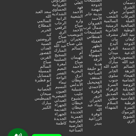
الصليبيخات
الفردوس
دسمان
العلي
الدوحة
الفروانية
الشرق
فهد
النهضة
الحساوي
الصوابر
حولي
الأحمد
سعد العبد
مدينة جابر
الشدادية
المرقاب
الشعب
الشعيبة
الله
الأحمد
الرابية
القبلة
السالمية
واره
السالمي
القيروان
الرحاب
الصالحية
الرميثية
صباح
المطلاع
شمال غرب
الرقعي
الوطية
الجابرية
الأحمد
الحرير
الصليبيخات
الري
بنيد القار
مشرف
النويصيب
كبد
الفنطاس
صباح
كيفان
بيان
الخيران
الروضتين
العقيلة
الناصر
الدوحة
آلبدع
علي صباح
الصبية
الظهر
عبد الله
الدسمة
النقرة
السالم
العدان
المقوع
المبارك
الدعية
ميدان
أم
القصور
المهبولة
الضجيج
المنصورية
حولي
الهيمان
القرين
الرقة
الصليبية
عبد الله
مبارك
صباح
صباح
هدية
أمغرة
السالم
العبد الله
الأحمد
السالم
أبو حليفة
النعيم
النزهة
الجابر
البحرية
المسيلة
الصباحية
القصر
الفيحاء
سلوى
أبرق
المسايل
المنقف
الواحة
الشامية
جنوب
خيطان
أبو فطيرة
الفحيحيل
تيماء
الروضة
السرة
الأندلس
أبو
الأحمدي
النسيم
العديلية
الزهراء
اشبيلية
الحصانية
الوفرة
العيون
الخالدية
الصديق
جليب
صبحان
الزور
القيصرية
القادسية
حطين
الشيوخ
الفنيطيس
الخيران
العبدلي
قرطبة
السلام
خيطان
مبارك
ميناء عبد
الجهراء
السرة
الشهداء
خيطان
الكبير
الله
القديمة
اليرموك
الجديدة
الوفرة
الجهراء
الشويخ
العمرية
الزراعية
الجديدة
الري
العارضية
بنيدر
كاظمة
العارضية
الصناعية