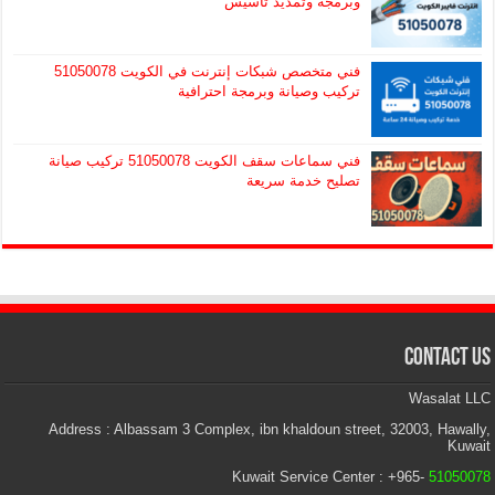
وبرمجة وتمديد تأسيس
فني متخصص شبكات إنترنت في الكويت 51050078
تركيب وصيانة وبرمجة احترافية
فني سماعات سقف الكويت 51050078 تركيب صيانة
تصليح خدمة سريعة
Contact Us
Wasalat LLC
Address : Albassam 3 Complex, ibn khaldoun street, 32003, Hawally,
Kuwait
Kuwait Service Center : +965-
51050078