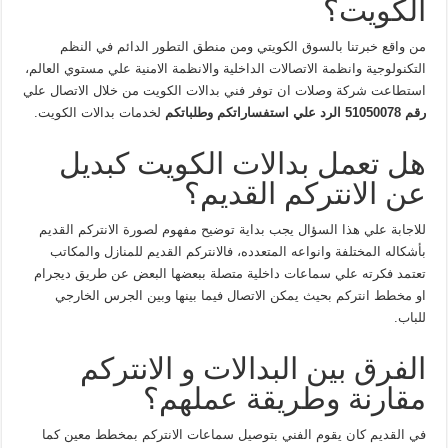
الكويت؟
من واقع خبرتنا بالسوق الكويتي ومن منطق التطور الدائم في النظم
التكنولوجية وانظمة الاتصالات الداخلية والانظمة الامنية علي مستوي العالم،
استطاعت شركة وصلات ان توفر فني بدالات الكويت من خلال الاتصال علي
رقم 51050078 الرد علي استفساراتكم وطلباتكم
لخدمات بدالات الكويت.
هل تعمل بدالات الكويت كبديل
عن الانتركم القديم؟
للاجابة علي هذا السؤال يجب بداية توضيح مفهوم لصورة الانتركم القديم
بأشكاله المختلفة وانواعه المتعدده، فالانتركم القديم للمنازل والمكاتب
تعتمد فكرته علي سماعات داخلية متصلة ببعضها البعض عن طريق ديجرام
او مخطط انتركم بحيث يمكن الاتصال فيما بينها وبين الجرس الخارجي
للباب.
الفرق بين البدالات و الانتركم
مقارنة وطريقة عملهم؟
في القديم كان يقوم الفني بتوصيل سماعات الانتركم بمخطط معين كما