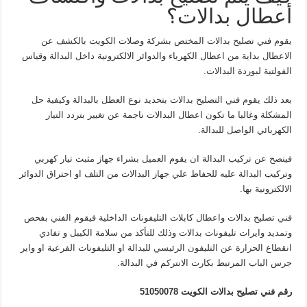
أعطال بدالات؟
يقوم فني تصليح بدالات المختص بشركة وصلات الكويت بالكشف عن
الاعطال بداية من اعطال الكهرباء والدوائر الالكترونية داخل البدالة وقياس
الفولتية لبوردة البدالات.
بعد ذلك يقوم فني التصليح بدالات بتحديد نوع العطل بالبدالة وكيفية حل
المشكلة وغالبا ما تكون اعطال البدالات ناجمة عن تغيير بتردد التيار
الكهربائي الواصل للبدالة.
فينصح عن تركيب البدالة ان يقوم العميل بشراء جهاز مثبت تيار كهربي
وتركيب البدالة عليه للحفاظ علي جهاز البدالات من التلف او احتراق الدوائر
الالكترونية بها.
فني تصليح بدالات واعطال كابلات التليفونات الداخلية فيقوم الفني بفحص
وتمديد وايرات تليفونات بدالات وذلك للتأكد من سلامة الكيبل و تفادي
انقطاع الحرارة عن التليفون الرئيسي للبدالة او التليفونات الفرعية او واير
جرس الباب المرتبط بكارت الانتركم في البدالة.
رقم فني تصليح بدالات الكويت 51050078