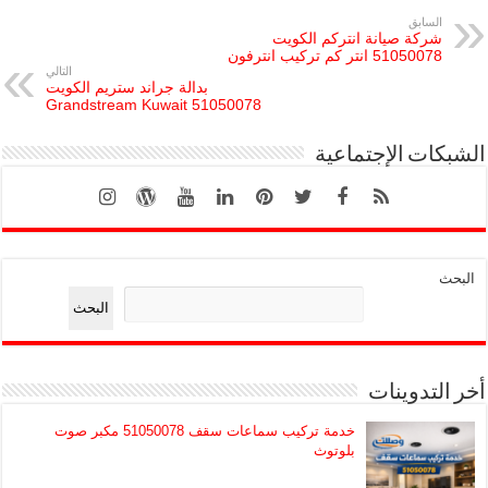
السابق
شركة صيانة انتركم الكويت
51050078 انتر كم تركيب انترفون
التالي
بدالة جراند ستريم الكويت
51050078 Grandstream Kuwait
الشبكات الإجتماعية
البحث
البحث
أخر التدوينات
خدمة تركيب سماعات سقف 51050078 مكبر صوت
بلوتوث