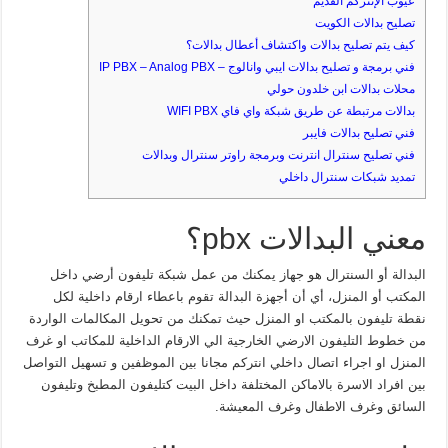
عيوب الإنتركم القديم
تصليح بدالات الكويت
كيف يتم تصليح بدالات واكتشاف أعطال بدالات؟
فني برمجة و تصليح بدالات ايبي وانالوج – IP PBX – Analog PBX
محلات بدالات ابن خلدون حولي
بدالات مرتبطة عن طريق شبكة واي فاي WIFI PBX
فني تصليح بدالات فايبر
فني تصليح سنترال انترنت وبرمجة راوتر سنترال وبدالات
تمديد شبكات سنترال داخلي
معني البدالات pbx؟
البدالة أو السنترال هو جهاز يمكنك من عمل شبكة تليفون أرضي داخل
المكتب أو المنزل، أي أن أجهزة البدالة تقوم باعطاء ارقام داخلية لكل
نقطة تليفون بالمكتب او المنزل حيث تمكنك من تحويل المكالمات الواردة
من خطوط التليفون الارضي الخارجية الي الارقام الداخلية للمكاتب او غرف
المنزل او اجراء اتصال داخلي انتركم مجانا بين الموظفين و تسهيل التواصل
بين افراد الاسرة بالاماكن المختلفة داخل البيت كتليفون المطبخ وتليفون
السائق وغرف الاطفال وغرف المعيشة.