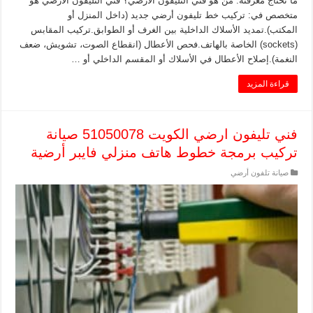
ما تحتاج معرفته. من هو فني التليفون الأرضي؟ فني التليفون الأرضي هو
متخصص في: تركيب خط تليفون أرضي جديد (داخل المنزل أو
المكتب).تمديد الأسلاك الداخلية بين الغرف أو الطوابق.تركيب المقابس
(sockets) الخاصة بالهاتف.فحص الأعطال (انقطاع الصوت، تشويش، ضعف
النغمة).إصلاح الأعطال في الأسلاك أو المقسم الداخلي أو …
قراءة المزيد
فني تليفون ارضي الكويت 51050078 صيانة
تركيب برمجة خطوط هاتف منزلي فايبر أرضية
صيانة تلفون أرضي