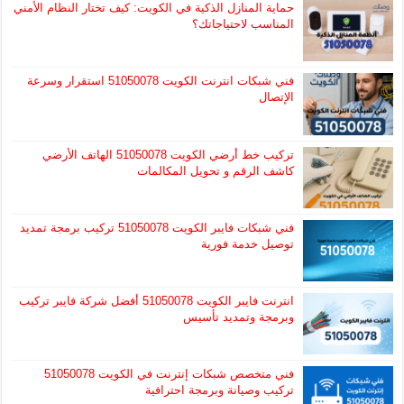
حماية المنازل الذكية في الكويت: كيف تختار النظام الأمني
المناسب لاحتياجاتك؟
فني شبكات انترنت الكويت 51050078 استقرار وسرعة
الإتصال
تركيب خط أرضي الكويت 51050078 الهاتف الأرضي
كاشف الرقم و تحويل المكالمات
فني شبكات فايبر الكويت 51050078 تركيب برمجة تمديد
توصيل خدمة فورية
انترنت فايبر الكويت 51050078 أفضل شركة فايبر تركيب
وبرمجة وتمديد تأسيس
فني متخصص شبكات إنترنت في الكويت 51050078
تركيب وصيانة وبرمجة احترافية