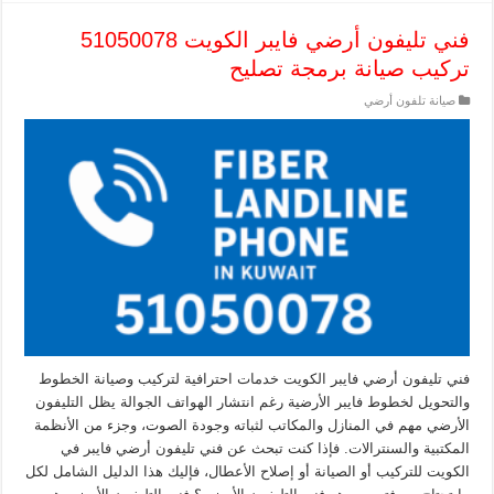
فني تليفون أرضي فايبر الكويت 51050078
تركيب صيانة برمجة تصليح
صيانة تلفون أرضي
فني تليفون أرضي فايبر الكويت خدمات احترافية لتركيب وصيانة الخطوط
والتحويل لخطوط فايبر الأرضية رغم انتشار الهواتف الجوالة يظل التليفون
الأرضي مهم في المنازل والمكاتب لثباته وجودة الصوت، وجزء من الأنظمة
المكتبية والسنترالات. فإذا كنت تبحث عن فني تليفون أرضي فايبر في
الكويت للتركيب أو الصيانة أو إصلاح الأعطال، فإليك هذا الدليل الشامل لكل