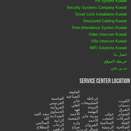
PA System Kuwait
Security Systems Company Kuwait
Smart Lock Installation Kuwait
Structured Cabling Kuwait
Time Attendance System Kuwait
Video Intercom Kuwait
Villa Intercom Kuwait
WiFi Solutions Kuwait
اتصل بنا
خريطة الموقع
مـــن نحن
Service Center Location
الجليعة
الضباعية
غرناطة
العباسية
الكويت
جابر
الصليبيخات
الفردوس
دسمان
العلي
الدوحة
الفروانية
الشرق
فهد
النهضة
الحساوي
الصوابر
حولي
الأحمد
سعد العبد
مدينة جابر
الشدادية
المرقاب
الشعب
الشعيبة
الله
الأحمد
الرابية
القبلة
السالمية
واره
السالمي
القيروان
الرحاب
الصالحية
الرميثية
صباح
المطلاع
شمال غرب
الرقعي