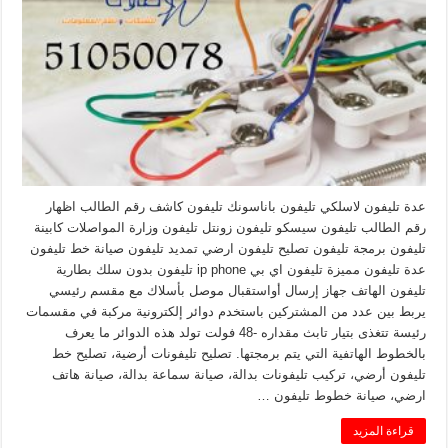
عدة تليفون لاسلكي تليفون باناسونك تليفون كاشف رقم الطالب اظهار
رقم الطالب تليفون سيسكو تليفون زونتل تليفون وزارة المواصلات كابينة
تليفون برمجة تليفون تصليح تليفون ارضي تمديد تليفون صيانة خط تليفون
عدة تليفون مميزة تليفون اي بي ip phone تليفون بدون سلك بطارية
تليفون الهاتف جهاز إرسال أواستقبال موصل بأسلاك مع مقسم رئيسي
يربط بين عدد من المشتركين باستخدم دوائر إلكترونية مركبة في مقسمات
رئيسة تتغذى بتيار تابث مقداره -48 فولت تولد هذه الدوائر ما يعرف
بالخطوط الهاتفية التي يتم برمجتها. تصليح تليفونات أرضية، تصليح خط
تليفون أرضي، تركيب تليفونات بدالة، صيانة سماعة بدالة، صيانة هاتف
ارضي، صيانة خطوط تليفون …
قراءة المزيد